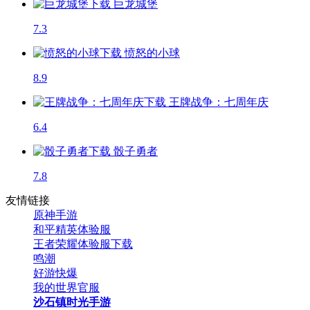
巨龙城堡
7.3
愤怒的小球
8.9
王牌战争：七周年庆
6.4
骰子勇者
7.8
友情链接
原神手游
和平精英体验服
王者荣耀体验服下载
鸣潮
好游快爆
我的世界官服
沙石镇时光手游