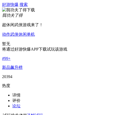
好游快爆
搜索
我功夫了得
超休闲武侠游戏来了！
动作
武侠
休闲
单机
暂无
将通过好游快爆APP下载试玩该游戏
#
99+
新品飙升榜
20394
热度
详情
评价
论坛