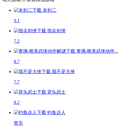
末剑二
9.1
指尖剑侠
7.2
青璃-唯美武侠动作...
8.7
我不是大侠
7.7
背头武士
8.2
钓鱼达人
暂无