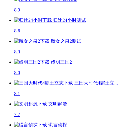
8.9
归途24小时
测试
8.6
魔女之泉2
测试
8.9
黎明三国2
8.0
三国大时代4霸王立...
8.1
文明起源
7.7
谎言侦探