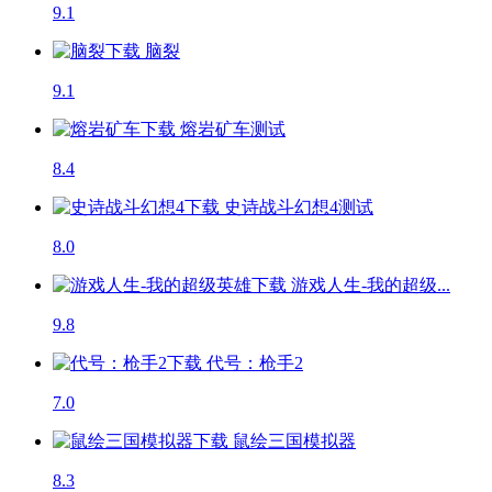
9.1
脑裂
9.1
熔岩矿车
测试
8.4
史诗战斗幻想4
测试
8.0
游戏人生-我的超级...
9.8
代号：枪手2
7.0
鼠绘三国模拟器
8.3