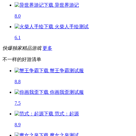
异世界游记
8.0
火柴人手绘
测试
6.1
快爆独家精品游戏
更多
不一样的好游清单
蟹王争霸
测试服
8.8
你画我歪
测试服
7.5
范式：起源
8.9
魔女之泉
测试