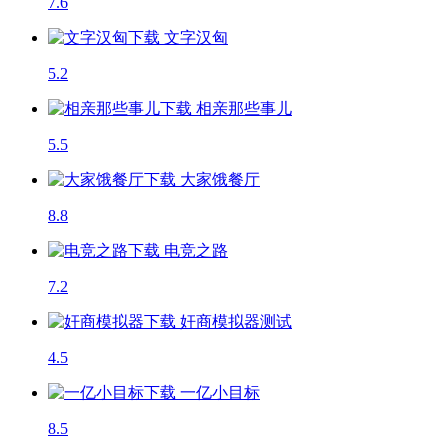
7.6
文字汉匈
5.2
相亲那些事儿
5.5
大家饿餐厅
8.8
电竞之路
7.2
奸商模拟器
测试
4.5
一亿小目标
8.5