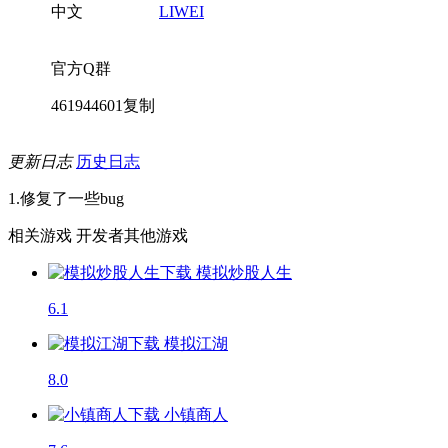
中文
LIWEI
官方Q群
461944601
复制
更新日志
历史日志
1.修复了一些bug
相关游戏
开发者其他游戏
模拟炒股人生
6.1
模拟江湖
8.0
小镇商人