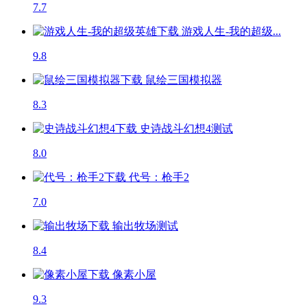
7.7
游戏人生-我的超级...
9.8
鼠绘三国模拟器
8.3
史诗战斗幻想4
测试
8.0
代号：枪手2
7.0
输出牧场
测试
8.4
像素小屋
9.3