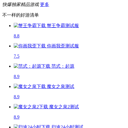
快爆独家精品游戏
更多
不一样的好游清单
蟹王争霸
测试服
8.8
你画我歪
测试服
7.5
范式：起源
8.9
魔女之泉
测试
8.9
魔女之泉2
测试
8.9
归途24小时
测试