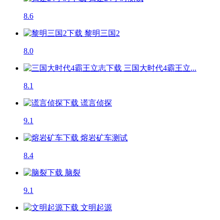
8.6
黎明三国2
8.0
三国大时代4霸王立...
8.1
谎言侦探
9.1
熔岩矿车
测试
8.4
脑裂
9.1
文明起源