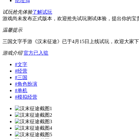
论坛
54
试玩抢先体验
了解试玩
游戏尚未发布正式版本，欢迎抢先试玩测试体验，提出你的宝
温馨提示
三国文字手游《汉末征途》已于4月15日上线试玩，欢迎大家
游戏介绍
官方已入驻
#
文字
#
经营
#
三国
#
角色扮演
#
单机
#
模拟经营