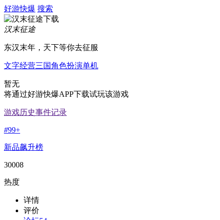
好游快爆
搜索
汉末征途
东汉末年，天下等你去征服
文字
经营
三国
角色扮演
单机
暂无
将通过好游快爆APP下载试玩该游戏
游戏历史事件记录
#
99+
新品飙升榜
30008
热度
详情
评价