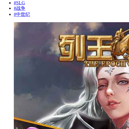
#
SLG
#
战争
#
中世纪