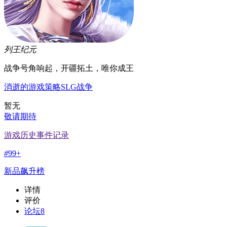
列王纪元
战争号角响起，开疆拓土，唯你成王
消逝的游戏
策略
SLG
战争
暂无
敬请期待
游戏历史事件记录
#
99+
新品飙升榜
详情
评价
论坛
8