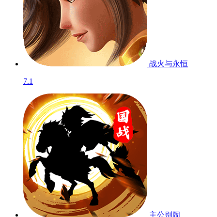
战火与永恒
7.1
主公别闹