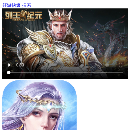
好游快爆
搜索