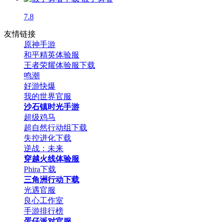
7.8
友情链接
原神手游
和平精英体验服
王者荣耀体验服下载
鸣潮
好游快爆
我的世界官服
沙石镇时光手游
超级鸡马
超自然行动组下载
失控进化下载
逆战：未来
穿越火线体验服
Phira下载
三角洲行动下载
光遇官服
良心工作室
手游排行榜
蛋仔派对官服