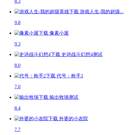
8.3
游戏人生-我的超级...
9.8
像素小屋
9.3
史诗战斗幻想4
测试
8.0
代号：枪手2
7.0
输出牧场
测试
8.4
外婆的小农院
7.7