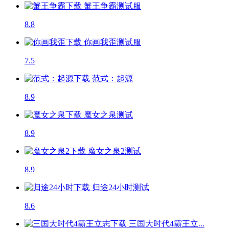
蟹王争霸
测试服
8.8
你画我歪
测试服
7.5
范式：起源
8.9
魔女之泉
测试
8.9
魔女之泉2
测试
8.9
归途24小时
测试
8.6
三国大时代4霸王立...