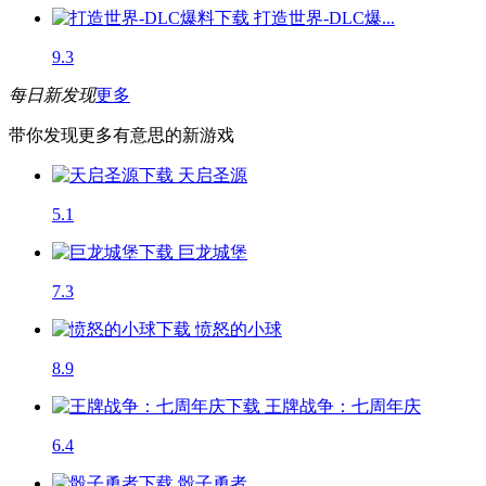
打造世界-DLC爆...
9.3
每日新发现
更多
带你发现更多有意思的新游戏
天启圣源
5.1
巨龙城堡
7.3
愤怒的小球
8.9
王牌战争：七周年庆
6.4
骰子勇者