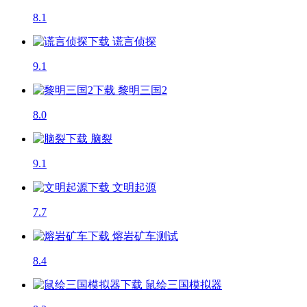
8.1
谎言侦探
9.1
黎明三国2
8.0
脑裂
9.1
文明起源
7.7
熔岩矿车
测试
8.4
鼠绘三国模拟器