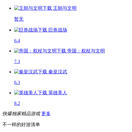
王朝与文明
暂无
巨兽战场
6.4
帝国：权杖与文明
7.3
秦皇汉武
6.3
英雄美人
8.2
快爆独家精品游戏
更多
不一样的好游清单