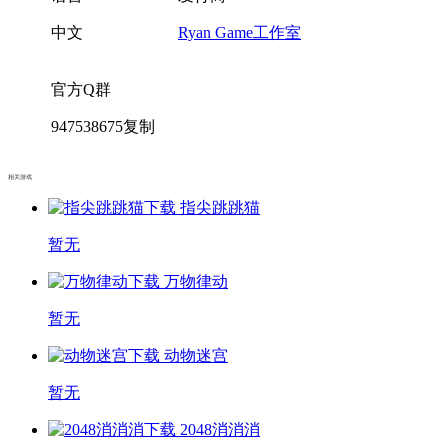
中文
Ryan Game工作室
官方Q群
947538675
复制
相关游戏
指尖跳跳猫
暂无
万物律动
暂无
动物迷宫
暂无
2048消消消