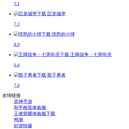
5.1
巨龙城堡
7.3
愤怒的小球
8.9
王牌战争：七周年庆
6.4
骰子勇者
7.8
友情链接
原神手游
和平精英体验服
王者荣耀体验服下载
鸣潮
好游快爆