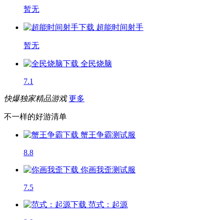
暂无
超能时间射手
暂无
全民烧脑
7.1
快爆独家精品游戏
更多
不一样的好游清单
蟹王争霸
测试服
8.8
你画我歪
测试服
7.5
范式：起源