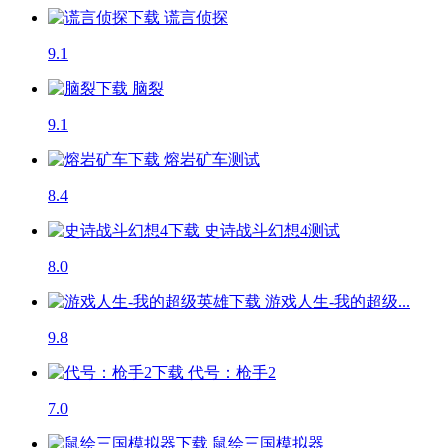
谎言侦探
9.1
脑裂
9.1
熔岩矿车
测试
8.4
史诗战斗幻想4
测试
8.0
游戏人生-我的超级...
9.8
代号：枪手2
7.0
鼠绘三国模拟器