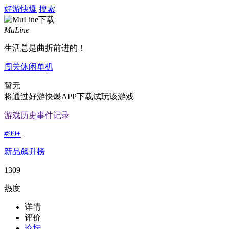
好游快爆
搜索
MuLine
生活总是曲折前进的！
闯关
休闲
单机
暂无
将通过好游快爆APP下载试玩该游戏
游戏历史事件记录
#
99+
新品飙升榜
1309
热度
详情
评价
论坛