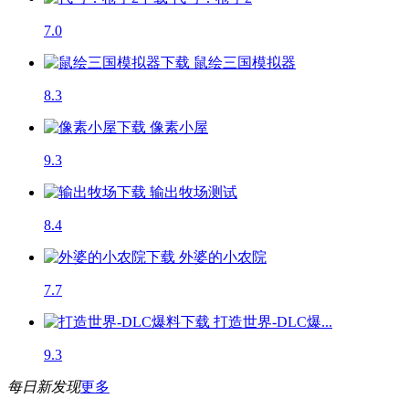
7.0
鼠绘三国模拟器
8.3
像素小屋
9.3
输出牧场
测试
8.4
外婆的小农院
7.7
打造世界-DLC爆...
9.3
每日新发现
更多