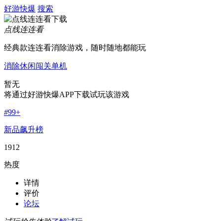
好游快爆
搜索
点线连连看
经典款连连看消除游戏，随时随地都能玩
消除
休闲
闯关
单机
暂无
将通过好游快爆APP下载试玩该游戏
#
99+
新品飙升榜
1912
热度
详情
评价
论坛