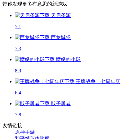
带你发现更多有意思的新游戏
天启圣源
5.1
巨龙城堡
7.3
愤怒的小球
8.9
王牌战争：七周年庆
6.4
骰子勇者
7.8
友情链接
原神手游
和平精英体验服