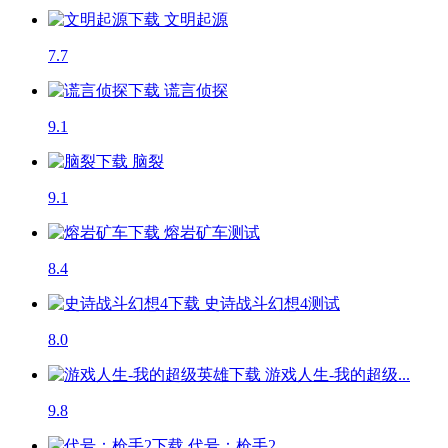
文明起源
7.7
谎言侦探
9.1
脑裂
9.1
熔岩矿车
测试
8.4
史诗战斗幻想4
测试
8.0
游戏人生-我的超级...
9.8
代号：枪手2