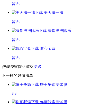
暂无
美天清一清
暂无
海阔消消除乐
暂无
随心宝盒
暂无
快爆独家精品游戏
更多
不一样的好游清单
蟹王争霸
测试服
8.8
你画我歪
测试服