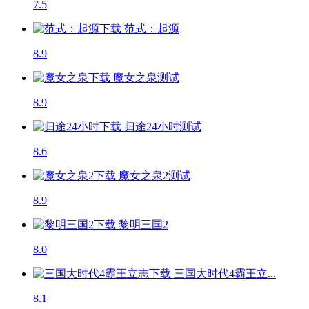
7.5
范式：起源
8.9
魔女之泉
测试
8.9
归途24小时
测试
8.6
魔女之泉2
测试
8.9
黎明三国2
8.0
三国大时代4霸王立...
8.1