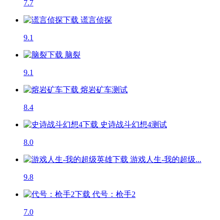
7.7
谎言侦探
9.1
脑裂
9.1
熔岩矿车
测试
8.4
史诗战斗幻想4
测试
8.0
游戏人生-我的超级...
9.8
代号：枪手2
7.0