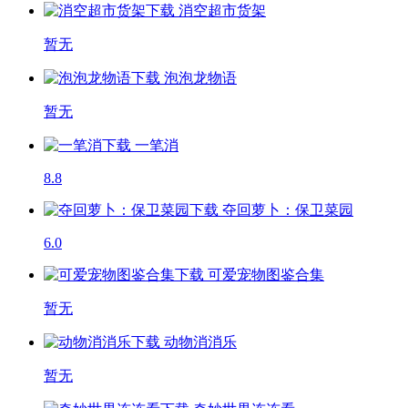
消空超市货架
暂无
泡泡龙物语
暂无
一笔消
8.8
夺回萝卜：保卫菜园
6.0
可爱宠物图鉴合集
暂无
动物消消乐
暂无