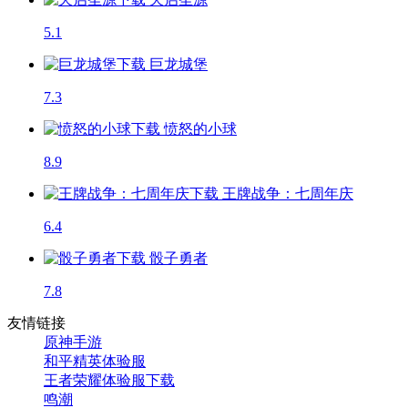
5.1
巨龙城堡
7.3
愤怒的小球
8.9
王牌战争：七周年庆
6.4
骰子勇者
7.8
友情链接
原神手游
和平精英体验服
王者荣耀体验服下载
鸣潮