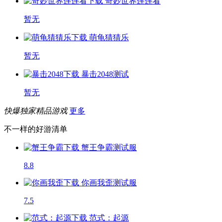
奇妙世界连连看
暂无
萌龟猜猜乐
暂无
暴击2048
测试
暂无
快爆独家精品游戏
更多
不一样的好游清单
蟹王争霸
测试服
8.8
你画我歪
测试服
7.5
范式：起源