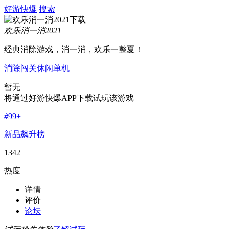
好游快爆
搜索
欢乐消一消2021
经典消除游戏，消一消，欢乐一整夏！
消除
闯关
休闲
单机
暂无
将通过好游快爆APP下载试玩该游戏
#
99+
新品飙升榜
1342
热度
详情
评价
论坛