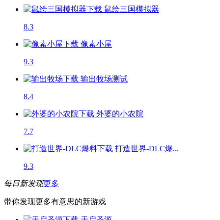
鼠绘三国模拟器
8.3
像素小屋
9.3
输出牧场
测试
8.4
外婆的小农院
7.7
打造世界-DLC爆...
9.3
每日新发现
更多
带你发现更多有意思的新游戏
天启圣源