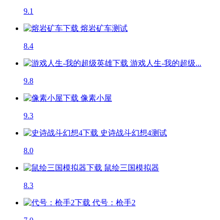
9.1
熔岩矿车
测试
8.4
游戏人生-我的超级...
9.8
像素小屋
9.3
史诗战斗幻想4
测试
8.0
鼠绘三国模拟器
8.3
代号：枪手2