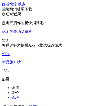
好游快爆
搜索
缤纷消糖果
点击开启你的畅快消除吧~
休闲
闯关
消除
单机
暂无
将通过好游快爆APP下载试玩该游戏
#
99+
新品飙升榜
1324
热度
详情
评价
论坛