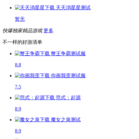
天天消星星
测试
暂无
快爆独家精品游戏
更多
不一样的好游清单
蟹王争霸
测试服
8.8
你画我歪
测试服
7.5
范式：起源
8.9
魔女之泉
测试
8.9