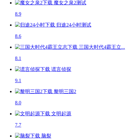
魔女之泉2
测试
8.9
归途24小时
测试
8.6
三国大时代4霸王立...
8.1
谎言侦探
9.1
黎明三国2
8.0
文明起源
7.7
脑裂