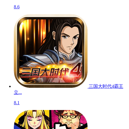
8.6
三国大时代4霸王
立...
8.1