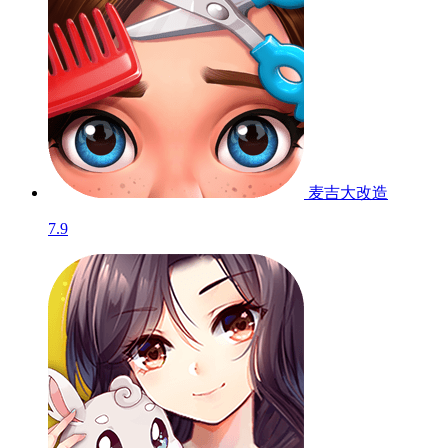
麦吉大改造
7.9