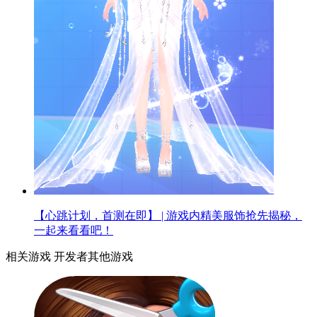
【心跳计划，首测在即】 | 游戏内精美服饰抢先揭秘，
一起来看看吧！
相关游戏
开发者其他游戏