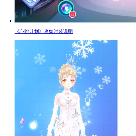
《心跳计划》收集时装说明