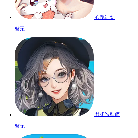
心跳计划
暂无
梦想造型师
暂无