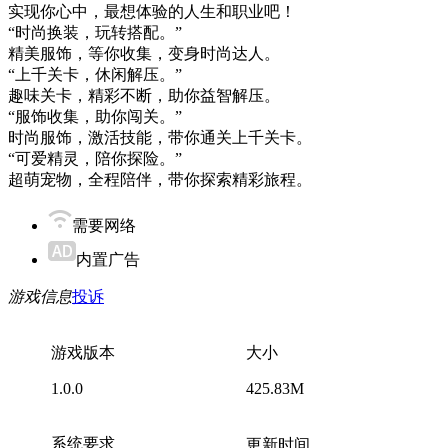
实现你心中，最想体验的人生和职业吧！
“时尚换装，玩转搭配。”
精美服饰，等你收集，变身时尚达人。
“上千关卡，休闲解压。”
趣味关卡，精彩不断，助你益智解压。
“服饰收集，助你闯关。”
时尚服饰，激活技能，带你通关上千关卡。
“可爱精灵，陪你探险。”
超萌宠物，全程陪伴，带你探索精彩旅程。
需要网络
内置广告
游戏信息
投诉
游戏版本
大小
1.0.0
425.83M
系统要求
更新时间