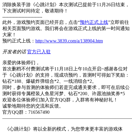
消除换装手游《心跳计划》本次测试已提前于11月26日结束，
下次测试时间待定，敬请期待！
---------------------------
此外，游戏预约页面已经开启，点击“
预约正式上线
”立即前往
相关页面预约游戏。我们将会在游戏正式上线的第一时间通知
大家！
预约正式上线：
http://www.3839.com/a/138904.htm
开发者的话
官方已入驻
亲爱的体验师们，
首次删档不付费测试将于11月18日上午10点开启~感谢各位对
于《心跳计划》的支持，现成功预约，首测时可得如下奖励：
钻石*188、爆破炸弹组合*2、一线消组合*2。
同时，参与首测的体验师们若是完成通关要求，即可在后续公
测时获得专属橙装人鱼星河梦、钻石*200、许愿池抽奖券*5
欢迎各位体验师们加入官方QQ群，入群将有神秘好礼！
诚挚地期待您的交流和反馈。
官方QQ群：716567490
———————————————————————————
《心跳计划》将以全新的模式，为您带来更丰富的游戏体