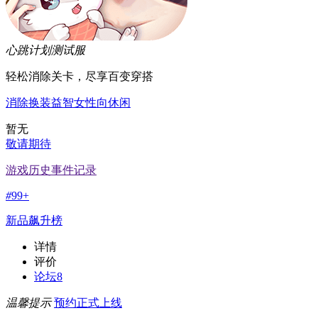
心跳计划
测试服
轻松消除关卡，尽享百变穿搭
消除
换装
益智
女性向
休闲
暂无
敬请期待
游戏历史事件记录
#
99+
新品飙升榜
详情
评价
论坛
8
温馨提示
预约正式上线