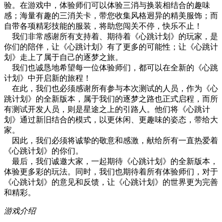
验。在游戏中，体验师们可以体验三消与换装相结合的趣味
感；海量有趣的三消关卡，带您收集风格迥异的精美服饰；而
自带各项精彩技能的服装，将助您闯关不停，快乐不止！
我们非常感谢所有支持着、期待着《心跳计划》的玩家，是
你们的陪伴，让《心跳计划》有了更多的可能性；让《心跳计
划》走上了属于自己的逐梦之旅。
我们也诚恳地希望每一位体验师们，都可以在全新的《心跳
计划》中开启新的旅程！
在此，我们也必须感谢所有参与本次测试的人员，作为《心
跳计划》的全新版本，属于我们的逐梦之路也正式启程，而所
有测试开发人员，则是星途之上的引路人。他们将《心跳计
划》通过新旧结合的模式，以更休闲、更趣味的姿态，带给大
家。
因此，我们必须将诚挚的敬意和感激，献给所有一直热爱着
《心跳计划》的你们。
最后，我们诚邀大家，一起期待《心跳计划》的全新版本，
体验更多彩的玩法。同时，我们也期待着所有体验师们，对于
《心跳计划》的意见和反馈，让《心跳计划》的世界更为完善
和精彩。
游戏介绍