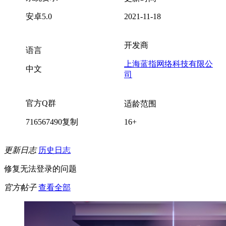
安卓5.0
2021-11-18
开发商
语言
上海蓝指网络科技有限公
中文
司
官方Q群
适龄范围
716567490
复制
16+
更新日志
历史日志
修复无法登录的问题
官方帖子
查看全部