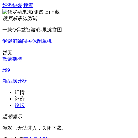
好游快爆
搜索
俄罗斯果冻
测试
一款Q弹益智游戏-果冻拼图
解谜
消除
闯关
休闲
单机
暂无
敬请期待
#
99+
新品飙升榜
详情
评价
论坛
温馨提示
游戏已无法进入，关闭下载。