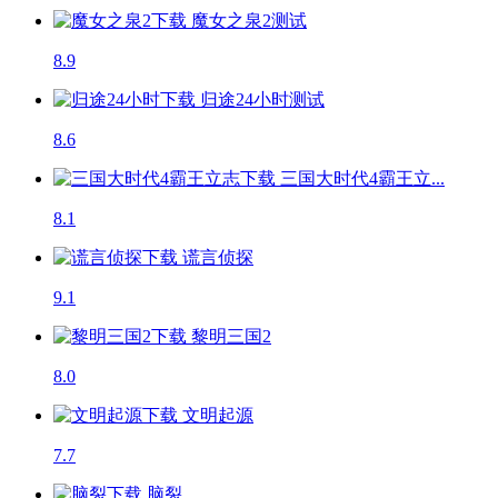
魔女之泉2
测试
8.9
归途24小时
测试
8.6
三国大时代4霸王立...
8.1
谎言侦探
9.1
黎明三国2
8.0
文明起源
7.7
脑裂