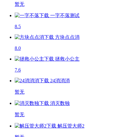
暂无
一字不落
测试
8.5
方块点点消
8.0
拯救小公主
7.6
24消消消
暂无
消灭数独
暂无
解压管大师2