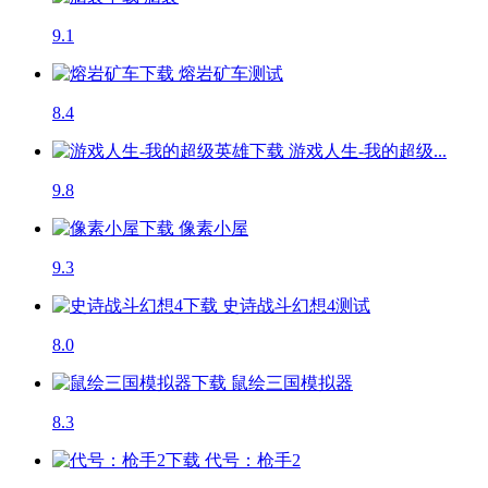
9.1
熔岩矿车
测试
8.4
游戏人生-我的超级...
9.8
像素小屋
9.3
史诗战斗幻想4
测试
8.0
鼠绘三国模拟器
8.3
代号：枪手2