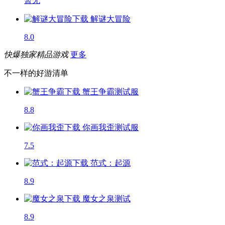
暂无
解谜大冒险
8.0
快爆独家精品游戏
更多
不一样的好游清单
蟹王争霸
测试服
8.8
你画我歪
测试服
7.5
范式：起源
8.9
魔女之泉
测试
8.9