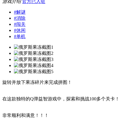
游戏介绍
官方已入驻
#
解谜
#
消除
#
闯关
#
休闲
#
单机
旋转并放下果冻碎片来完成拼图！
在这款独特的Q弹益智游戏中，探索和挑战100多个关卡！
非常顺利和满意！！！