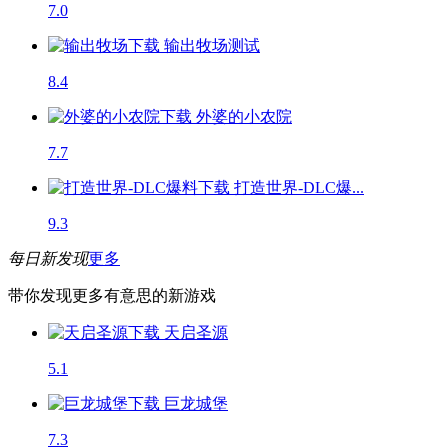
7.0
输出牧场
测试
8.4
外婆的小农院
7.7
打造世界-DLC爆...
9.3
每日新发现
更多
带你发现更多有意思的新游戏
天启圣源
5.1
巨龙城堡
7.3