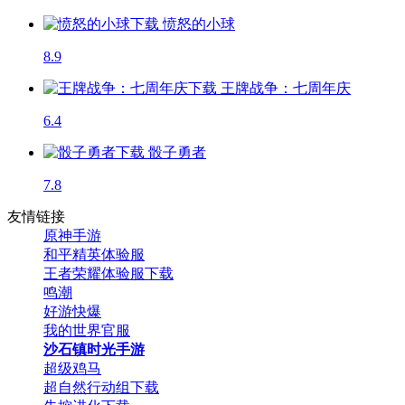
愤怒的小球
8.9
王牌战争：七周年庆
6.4
骰子勇者
7.8
友情链接
原神手游
和平精英体验服
王者荣耀体验服下载
鸣潮
好游快爆
我的世界官服
沙石镇时光手游
超级鸡马
超自然行动组下载