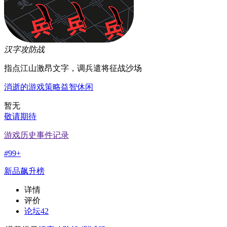
汉字攻防战
指点江山激昂文字，调兵遣将征战沙场
消逝的游戏
策略
益智
休闲
暂无
敬请期待
游戏历史事件记录
#
99+
新品飙升榜
详情
评价
论坛
42