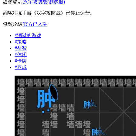
温馨提示
汉字攻防战(测试服)
策略对抗手游《汉字攻防战》已停止运营。
游戏介绍
官方已入驻
#
消逝的游戏
#
策略
#
益智
#
休闲
#
卡牌
#
养成