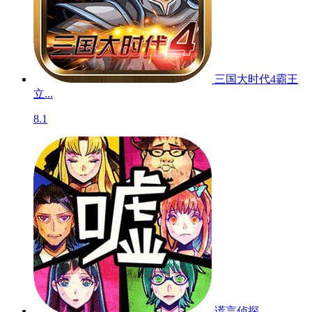
三国大时代4霸王
立...
8.1
谎言侦探