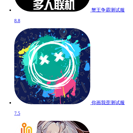
蟹王争霸
测试服
8.8
你画我歪
测试服
7.5