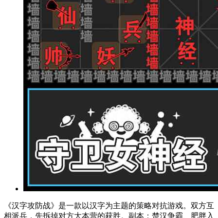
《汉字攻防战》是一款以汉字为主题的策略对抗游戏。双方互
相派兵，先拆掉对方大本营的获胜。副本：楚汉争霸、肥胖入