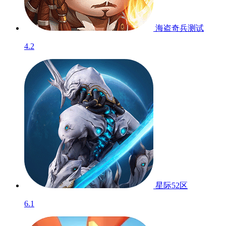
海盗奇兵
测试
4.2
星际52区
6.1