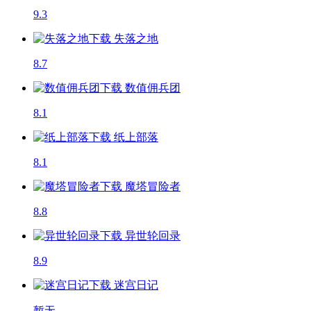
9.3
失落之地
8.7
数值佣兵团
8.1
纸上部落
8.1
魔塔冒险者
8.8
异世轮回录
8.9
迷宫日记
暂无