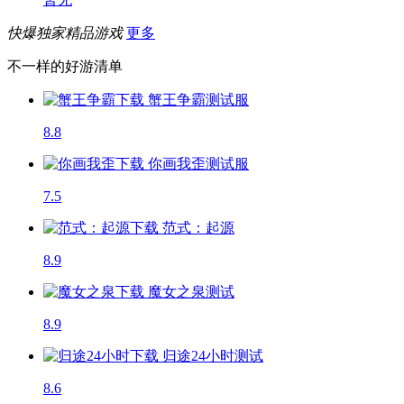
快爆独家精品游戏
更多
不一样的好游清单
蟹王争霸
测试服
8.8
你画我歪
测试服
7.5
范式：起源
8.9
魔女之泉
测试
8.9
归途24小时
测试
8.6