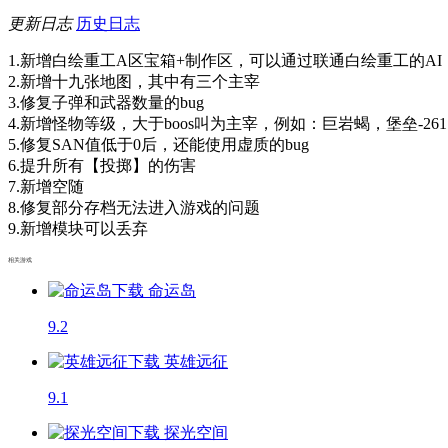
更新日志
历史日志
1.新增白绘重工A区宝箱+制作区，可以通过联通白绘重工的A
2.新增十九张地图，其中有三个主宰
3.修复子弹和武器数量的bug
4.新增怪物等级，大于boos叫为主宰，例如：巨岩蝎，堡垒-26
5.修复SAN值低于0后，还能使用虚质的bug
6.提升所有【投掷】的伤害
7.新增空随
8.修复部分存档无法进入游戏的问题
9.新增模块可以丢弃
相关游戏
命运岛
9.2
英雄远征
9.1
探光空间