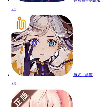
你画我歪
测试服
7.5
范式：起源
8.9