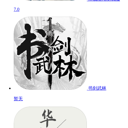
7.0
书剑武林
暂无