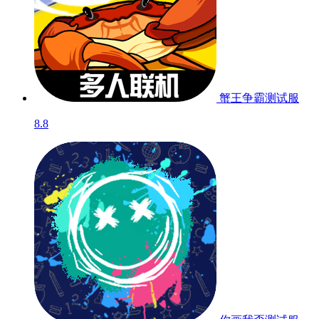
蟹王争霸
测试服
8.8