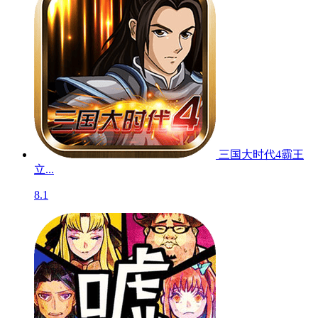
三国大时代4霸王
立...
8.1