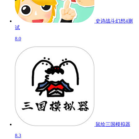
史诗战斗幻想4
测
试
8.0
鼠绘三国模拟器
8.3