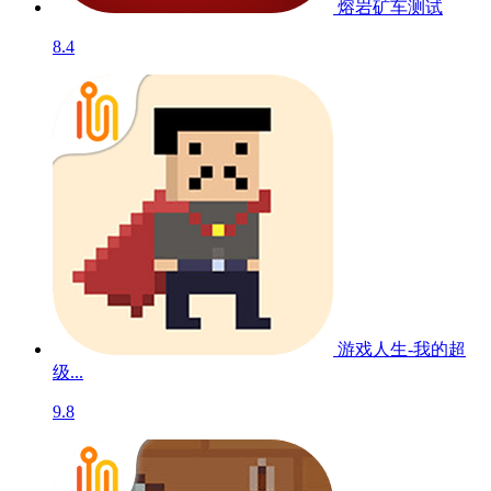
熔岩矿车
测试
8.4
游戏人生-我的超
级...
9.8