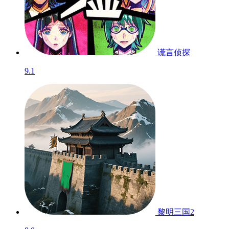
谎言侦探
9.1
黎明三国2