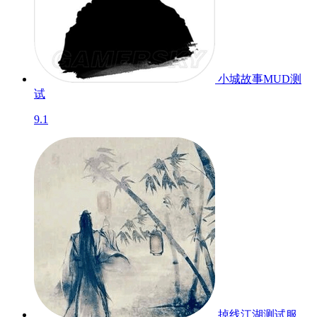
小城故事MUD
测
试
9.1
掉线江湖
测试服