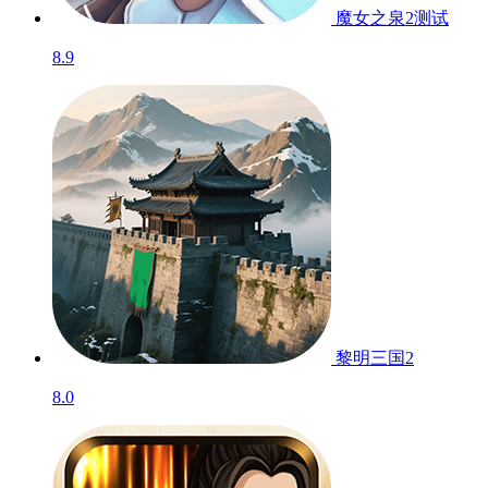
魔女之泉2
测试
8.9
黎明三国2
8.0