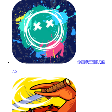
你画我歪
测试服
7.5