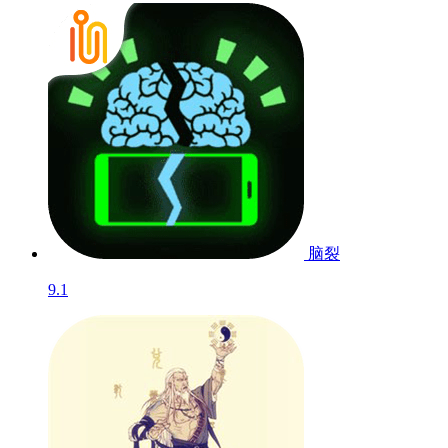
脑裂
9.1