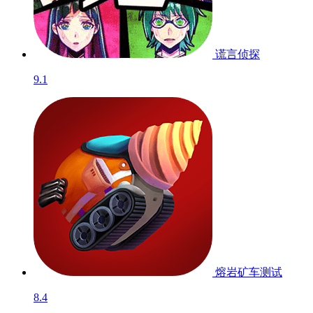
谎言侦探
9.1
熔岩矿车
测试
8.4