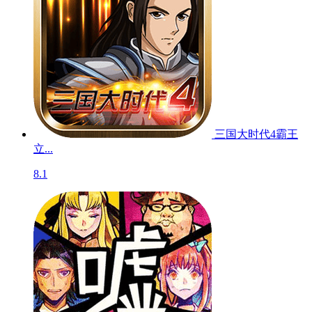
三国大时代4霸王
立...
8.1