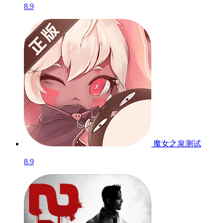
8.9
魔女之泉
测试
8.9