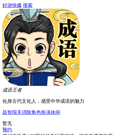
好游快爆
搜索
成语王者
化身古代文化人，感受中华成语的魅力
益智
闯关
消除
角色扮演
休闲
暂无
预约