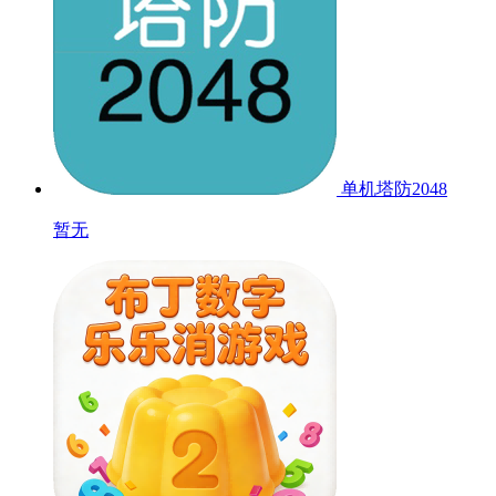
单机塔防2048
暂无