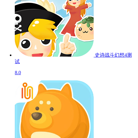
史诗战斗幻想4
测
试
8.0