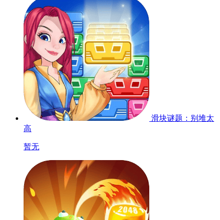
滑块谜题：别堆太
高
暂无