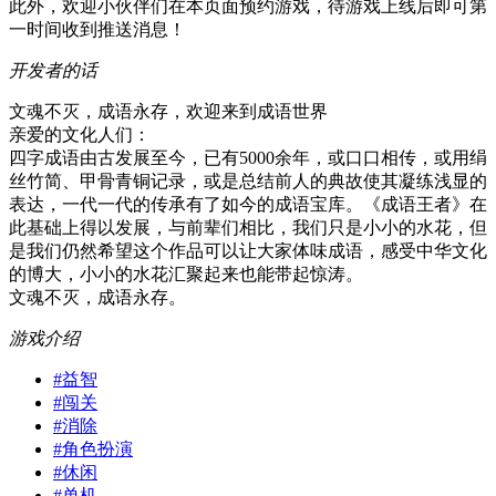
此外，欢迎小伙伴们在本页面预约游戏，待游戏上线后即可第
一时间收到推送消息！
开发者的话
文魂不灭，成语永存，欢迎来到成语世界
亲爱的文化人们：
四字成语由古发展至今，已有5000余年，或口口相传，或用绢
丝竹简、甲骨青铜记录，或是总结前人的典故使其凝练浅显的
表达，一代一代的传承有了如今的成语宝库。《成语王者》在
此基础上得以发展，与前辈们相比，我们只是小小的水花，但
是我们仍然希望这个作品可以让大家体味成语，感受中华文化
的博大，小小的水花汇聚起来也能带起惊涛。
文魂不灭，成语永存。
游戏介绍
#
益智
#
闯关
#
消除
#
角色扮演
#
休闲
#
单机