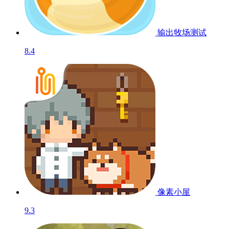
输出牧场
测试
8.4
像素小屋
9.3