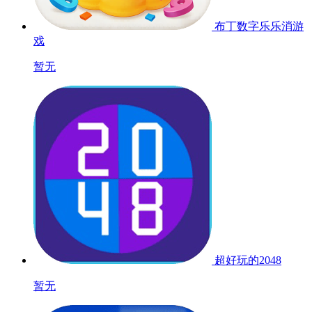
布丁数字乐乐消游
戏
暂无
超好玩的2048
暂无