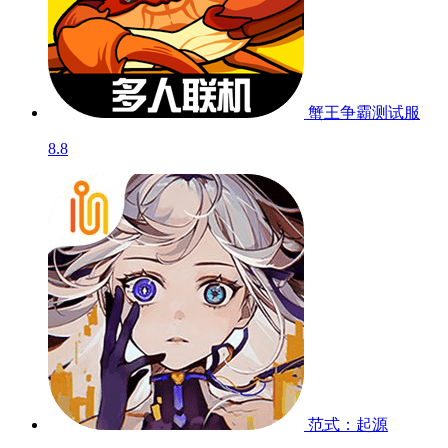
蟹王争霸
测试服
8.8
范式：起源