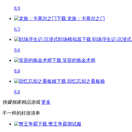
8.9
龙族：卡塞尔之门
6.5
职场浮生记-沉浸式..
9.6
笑容的炼金术师
8.8
回忆忘却之看板娘
8.8
快爆独家精品游戏
更多
不一样的好游清单
蟹王争霸
测试服