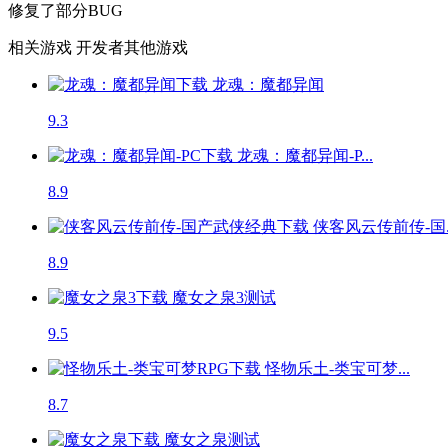
修复了部分BUG
相关游戏
开发者其他游戏
龙魂：魔都异闻
9.3
龙魂：魔都异闻-P...
8.9
侠客风云传前传-国..
8.9
魔女之泉3
测试
9.5
怪物乐土-类宝可梦...
8.7
魔女之泉
测试