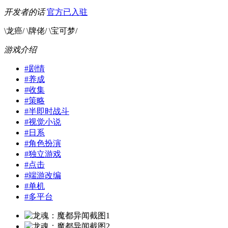
开发者的话
官方已入驻
\龙癌/ \牌佬/ \宝可梦/
游戏介绍
#
剧情
#
养成
#
收集
#
策略
#
半即时战斗
#
视觉小说
#
日系
#
角色扮演
#
独立游戏
#
点击
#
端游改编
#
单机
#
多平台