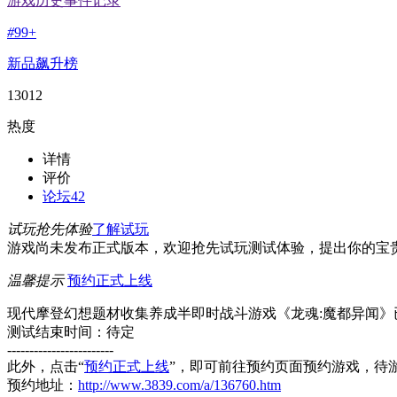
游戏历史事件记录
#
99+
新品飙升榜
13012
热度
详情
评价
论坛
42
试玩抢先体验
了解试玩
游戏尚未发布正式版本，欢迎抢先试玩测试体验，提出你的宝
温馨提示
预约正式上线
现代摩登幻想题材收集养成半即时战斗游戏《龙魂:魔都异闻
测试结束时间：待定
------------------------
此外，点击“
预约正式上线
”，即可前往预约页面预约游戏，待
预约地址：
http://www.3839.com/a/136760.htm