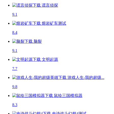
谎言侦探
9.1
熔岩矿车
测试
8.4
脑裂
9.1
文明起源
7.7
游戏人生-我的超级...
9.8
鼠绘三国模拟器
8.3
史诗战斗幻想4
测试