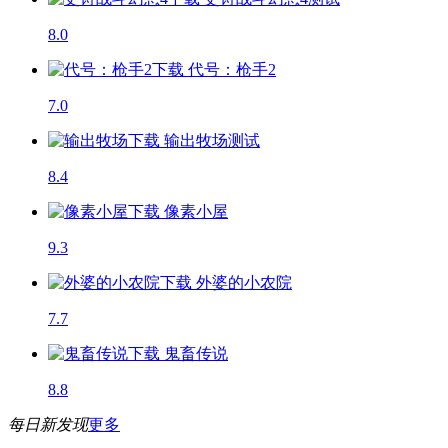
8.0
代号：枪手2
7.0
输出牧场
测试
8.4
像素小屋
9.3
外婆的小农院
7.7
鬼畜传说
8.8
每日新发现
更多