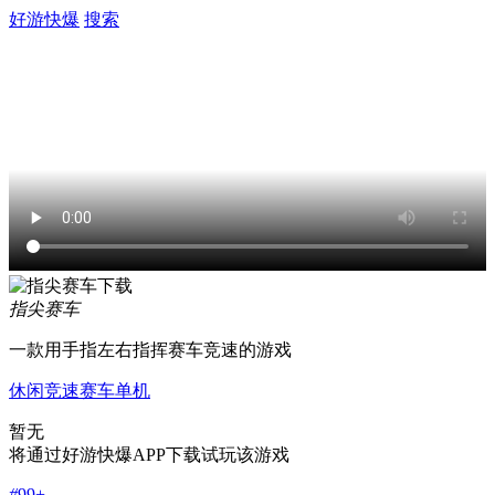
好游快爆
搜索
指尖赛车
一款用手指左右指挥赛车竞速的游戏
休闲
竞速
赛车
单机
暂无
将通过好游快爆APP下载试玩该游戏
#
99+