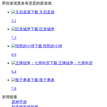
带你发现更多有意思的新游戏
天启圣源
5.1
巨龙城堡
7.3
愤怒的小球
8.9
王牌战争：七周年庆
6.4
骰子勇者
7.8
友情链接
原神手游
和平精英体验服