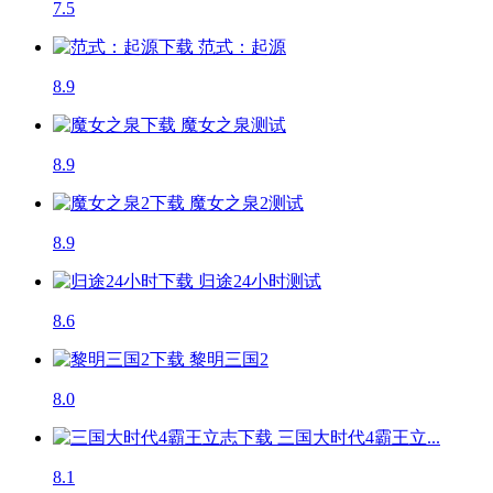
7.5
范式：起源
8.9
魔女之泉
测试
8.9
魔女之泉2
测试
8.9
归途24小时
测试
8.6
黎明三国2
8.0
三国大时代4霸王立...
8.1