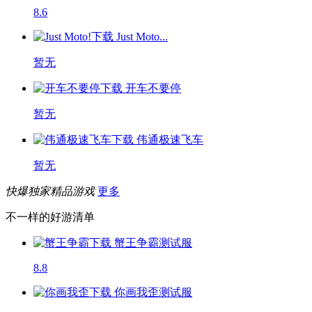
8.6
Just Moto...
暂无
开车不要停
暂无
伟通极速飞车
暂无
快爆独家精品游戏
更多
不一样的好游清单
蟹王争霸
测试服
8.8
你画我歪
测试服