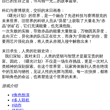
自己的生存之道，书写独一无二的故事篇章。
科幻与赛博朋克，交织的末日画卷：
《曙光计划》的世界，是一个融合了先进科技与赛博朋克的
未来世界。旧世界的科研人员从“异星”上获取了大量名为“赤
晶”的矿石，它们充满能量，也充满危险。
一次失败的实验，导致赤晶的能量大量散溢，万物因其异变，
走向灭亡，异化体的队伍正在壮大，而身为“异能者”的你，需
要用芯片强化自身，将人类从赤潮入侵中解救出来！
末日求生，人类的壮丽史诗：
我们深知，面对末日，人类的坚韧与智慧才是最宝贵的财
富。因此，《曙光计划》不仅是一场生存挑战，更是一次对人
类精神的深刻探索。在这个世界里，玩家将体验到人类在绝境
中的互助与牺牲，见证人性的光辉与黑暗。每一次抉择，都将
影响角色的命运，也将塑造这个世界的未来。
游戏介绍
#
角色扮演
#
多人联机
#
动作