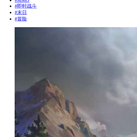
#
MMO
#
即时战斗
#
末日
#
冒险