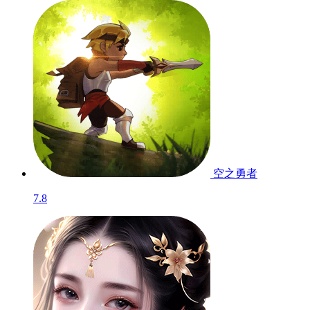
托拉姆物语
8.3
刀剑神域黑衣剑
士：...
5.9