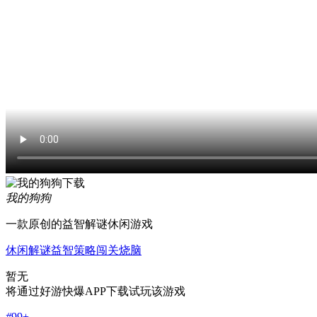
我的狗狗
一款原创的益智解谜休闲游戏
休闲
解谜
益智
策略
闯关
烧脑
暂无
将通过好游快爆APP下载试玩该游戏
#
99+