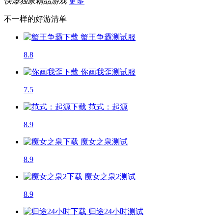
快爆独家精品游戏
更多
不一样的好游清单
蟹王争霸
测试服
8.8
你画我歪
测试服
7.5
范式：起源
8.9
魔女之泉
测试
8.9
魔女之泉2
测试
8.9
归途24小时
测试