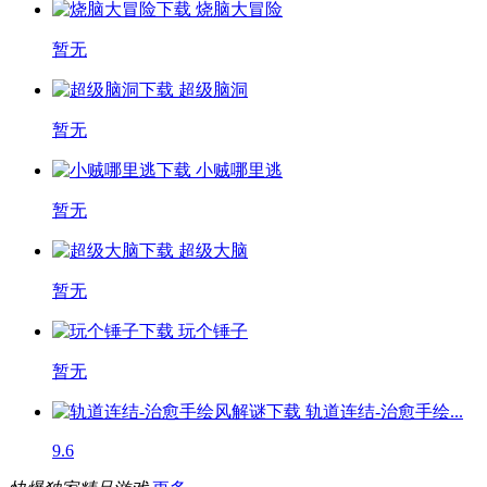
烧脑大冒险
暂无
超级脑洞
暂无
小贼哪里逃
暂无
超级大脑
暂无
玩个锤子
暂无
轨道连结-治愈手绘...
9.6