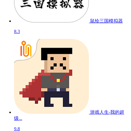
鼠绘三国模拟器
8.3
游戏人生-我的超
级...
9.8