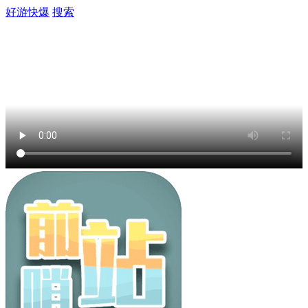
好游快爆
搜索