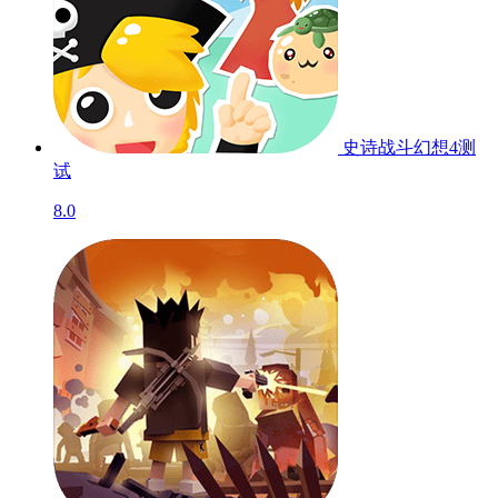
史诗战斗幻想4
测
试
8.0