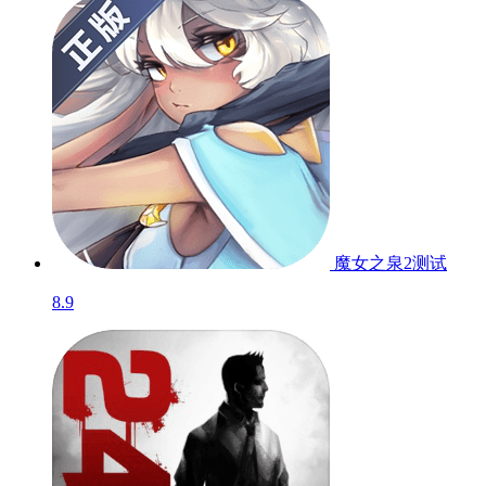
魔女之泉2
测试
8.9