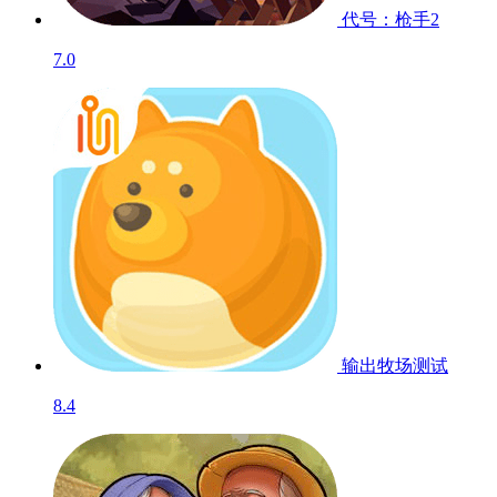
代号：枪手2
7.0
输出牧场
测试
8.4