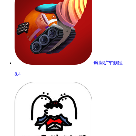
熔岩矿车
测试
8.4