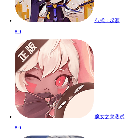
范式：起源
8.9
魔女之泉
测试
8.9