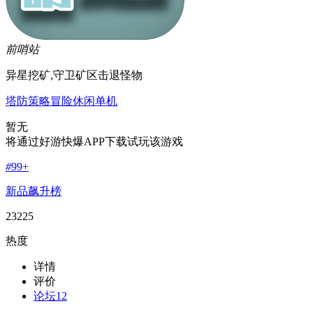
前哨站
异星挖矿,守卫矿区击退怪物
塔防
策略
冒险
休闲
单机
暂无
将通过好游快爆APP下载试玩该游戏
#
99+
新品飙升榜
23225
热度
详情
评价
论坛
12