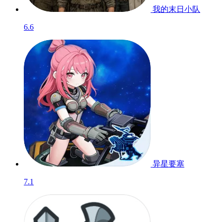
我的末日小队
6.6
异星要塞
7.1