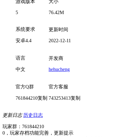
游戏版本
大小
5
76.42M
系统要求
更新时间
安卓4.4
2022-12-11
语言
开发商
中文
hehucheng
官方Q群
官方客服
761844210
复制
743253413
复制
更新日志
历史日志
玩家群：761844210
0，玩家存档功能完善，更新提示