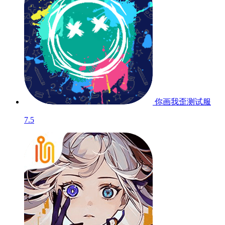
你画我歪
测试服
7.5