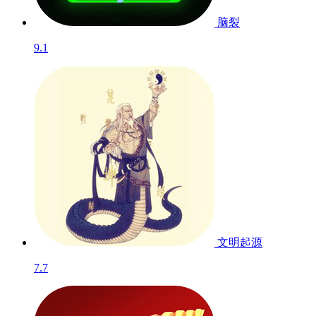
脑裂
9.1
文明起源
7.7