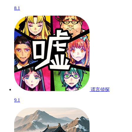
8.1
谎言侦探
9.1