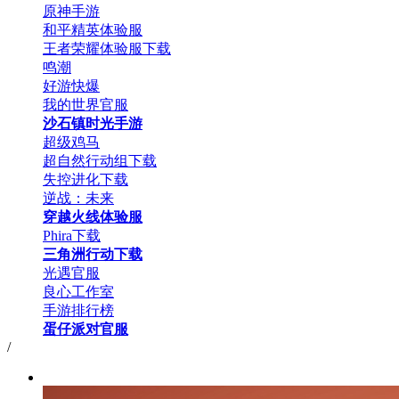
原神手游
和平精英体验服
王者荣耀体验服下载
鸣潮
好游快爆
我的世界官服
沙石镇时光手游
超级鸡马
超自然行动组下载
失控进化下载
逆战：未来
穿越火线体验服
Phira下载
三角洲行动下载
光遇官服
良心工作室
手游排行榜
蛋仔派对官服
/