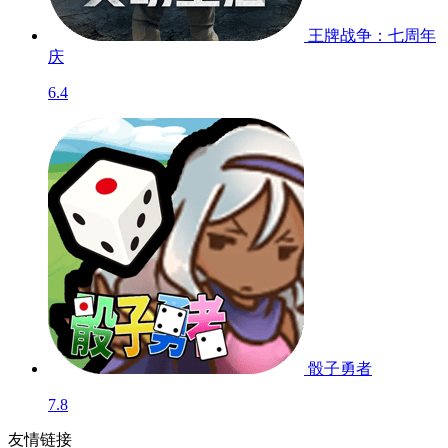
王牌战争：七周年
庆
6.4
骰子勇者
7.8
友情链接