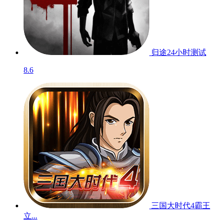
归途24小时
测试
8.6
三国大时代4霸王
立...