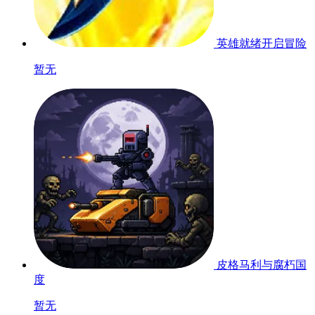
英雄就绪开启冒险
暂无
皮格马利与腐朽国
度
暂无