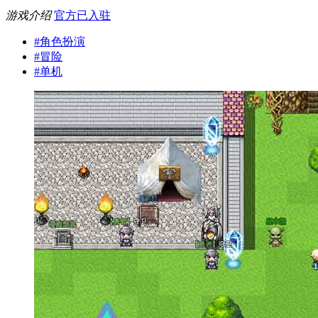
游戏介绍
官方已入驻
#
角色扮演
#
冒险
#
单机