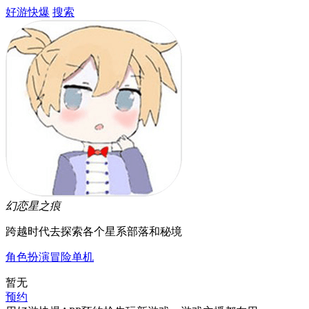
好游快爆
搜索
幻恋星之痕
跨越时代去探索各个星系部落和秘境
角色扮演
冒险
单机
暂无
预约