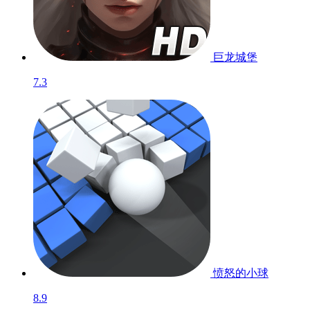
巨龙城堡
7.3
愤怒的小球
8.9