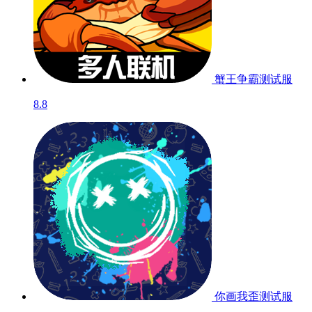
蟹王争霸
测试服
8.8
你画我歪
测试服