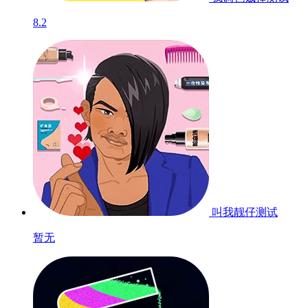
8.2
叫我靓仔
测试
暂无