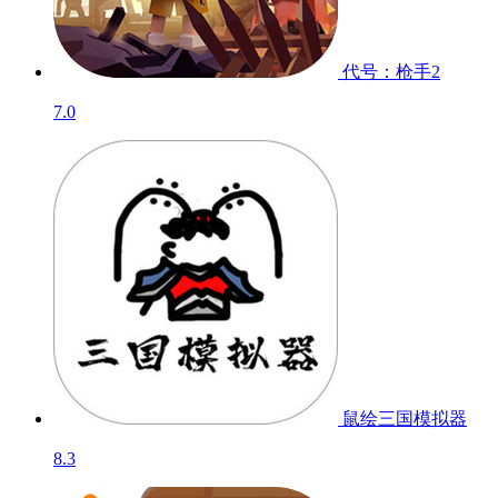
代号：枪手2
7.0
鼠绘三国模拟器
8.3