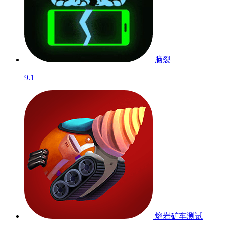
脑裂
9.1
熔岩矿车
测试