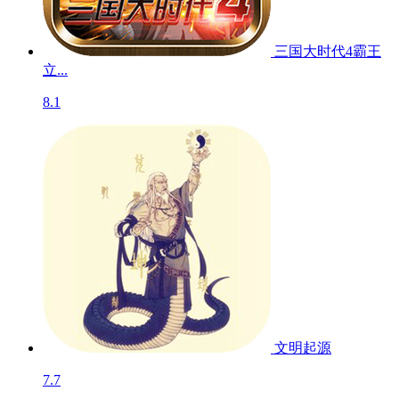
三国大时代4霸王
立...
8.1
文明起源
7.7