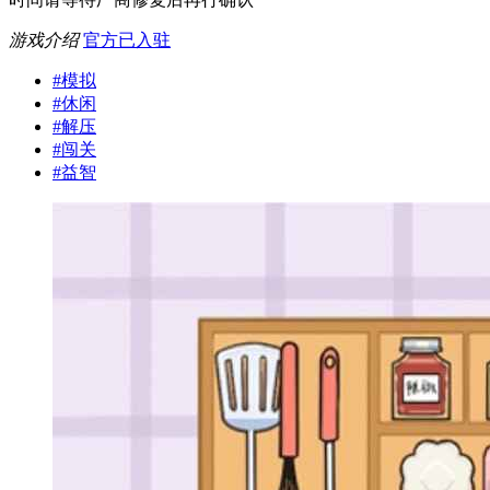
游戏介绍
官方已入驻
#
模拟
#
休闲
#
解压
#
闯关
#
益智