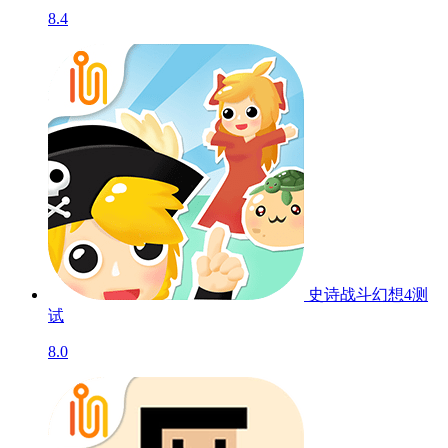
8.4
史诗战斗幻想4
测
试
8.0