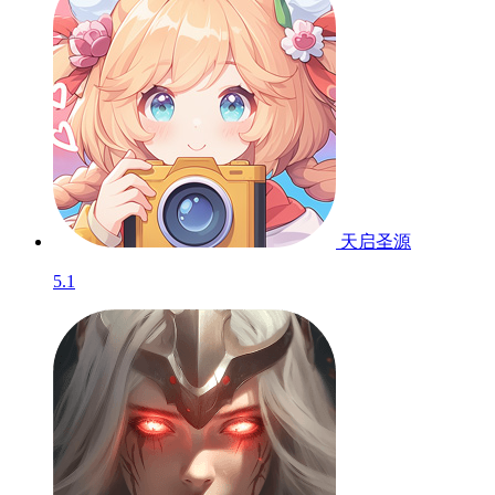
天启圣源
5.1