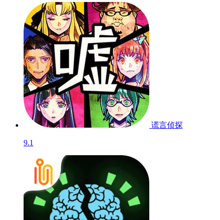
谎言侦探
9.1