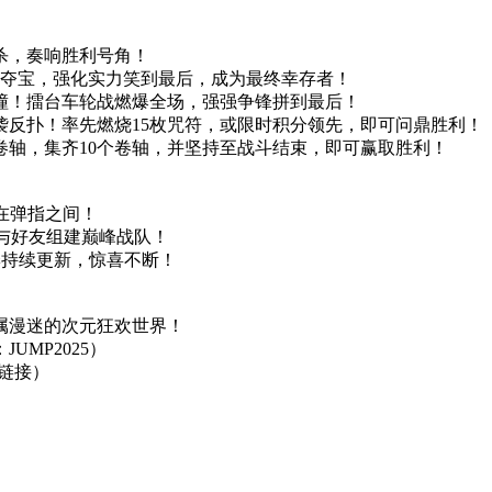
击杀，奏响胜利号角！
敌夺宝，强化实力笑到最后，成为最终幸存者！
碰撞！擂台车轮战燃爆全场，强强争锋拼到最后！
袭反扑！率先燃烧15枚咒符，或限时积分领先，即可问鼎胜利！
卷轴，集齐10个卷轴，并坚持至战斗结束，即可赢取胜利！
就在弹指之间！
，与好友组建巅峰战队！
季持续更新，惊喜不断！
！
属漫迷的次元狂欢世界！
MP2025）
链接）