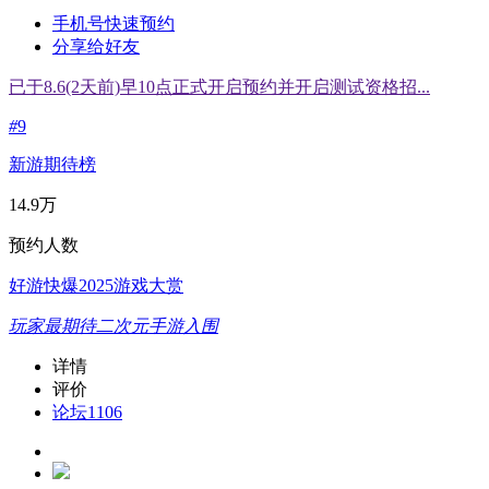
手机号快速预约
分享给好友
已于8.6(2天前)早10点正式开启预约并开启测试资格招...
#
9
新游期待榜
14.9万
预约人数
好游快爆2025游戏大赏
玩家最期待二次元手游入围
详情
评价
论坛
1106