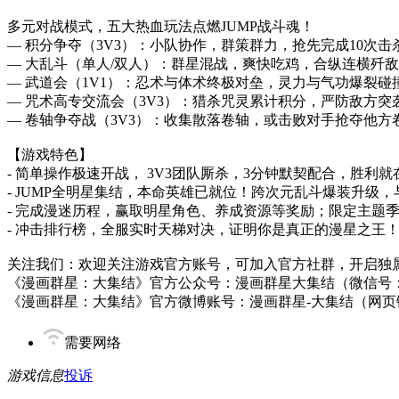
多元对战模式，五大热血玩法点燃JUMP战斗魂！
— 积分争夺（3V3）：小队协作，群策群力，抢先完成10次
— 大乱斗（单人/双人）：群星混战，爽快吃鸡，合纵连横歼
— 武道会（1V1）：忍术与体术终极对垒，灵力与气功爆裂
— 咒术高专交流会（3V3）：猎杀咒灵累计积分，严防敌方突
— 卷轴争夺战（3V3）：收集散落卷轴，或击败对手抢夺他方
【游戏特色】
- 简单操作极速开战， 3V3团队厮杀，3分钟默契配合，胜利
- JUMP全明星集结，本命英雄已就位！跨次元乱斗爆装升级
- 完成漫迷历程，赢取明星角色、养成资源等奖励；限定主题
- 冲击排行榜，全服实时天梯对决，证明你是真正的漫星之王
关注我们：欢迎关注游戏官方账号，可加入官方社群，开启独
《漫画群星：大集结》官方公众号：漫画群星大集结（微信号：JU
《漫画群星：大集结》官方微博账号：漫画群星-大集结（网页
需要网络
游戏信息
投诉