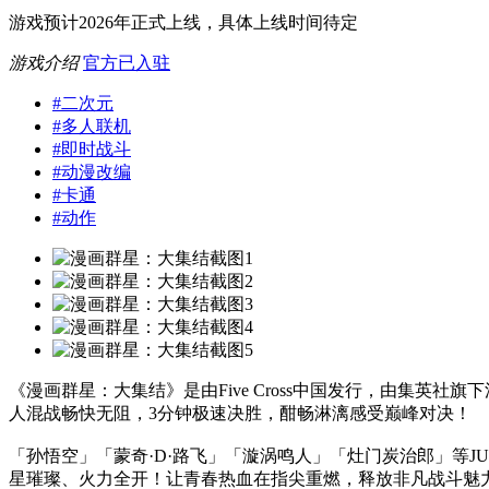
游戏预计2026年正式上线，具体上线时间待定
游戏介绍
官方已入驻
#
二次元
#
多人联机
#
即时战斗
#
动漫改编
#
卡通
#
动作
《漫画群星：大集结》是由Five Cross中国发行，由集英
人混战畅快无阻，3分钟极速决胜，酣畅淋漓感受巅峰对决！
「孙悟空」「蒙奇·D·路飞」「漩涡鸣人」「灶门炭治郎」等J
星璀璨、火力全开！让青春热血在指尖重燃，释放非凡战斗魅