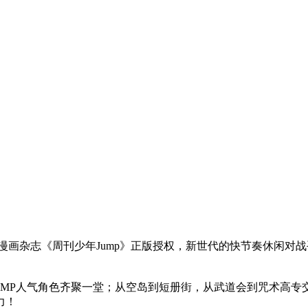
社旗下漫画杂志《周刊少年Jump》正版授权，新世代的快节奏休
UMP人气角色齐聚一堂；从空岛到短册街，从武道会到咒术高专交
力！