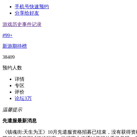
手机号快速预约
分享给好友
游戏历史事件记录
#
99+
新游期待榜
38409
预约人数
详情
专区
评价
论坛
3万
温馨提示
先遣服最新消息
《镇魂街:天生为王》10月先遣服资格招募已结束，没有获得