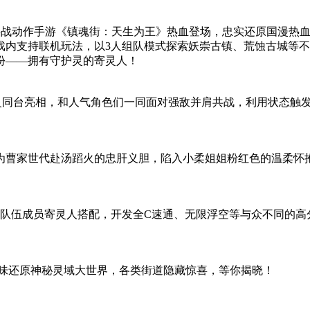
共战动作手游《镇魂街：天生为王》热血登场，忠实还原国漫热
内支持联机玩法，以3人组队模式探索妖崇古镇、荒蚀古城等不同
份——拥有守护灵的寄灵人！
护灵同台亮相，和人气角色们一同面对强敌并肩共战，利用状态触
为曹家世代赴汤蹈火的忠肝义胆，陷入小柔姐姐粉红色的温柔怀
究队伍成员寄灵人搭配，开发全C速通、无限浮空等与众不同的高
品味还原神秘灵域大世界，各类街道隐藏惊喜，等你揭晓！