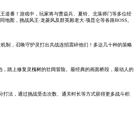
血王道番！游戏中，玩家将与曹焱兵、夏铃、北落师门等多位经
地图，挑战风王·龙菱风及群英殿老大·项昆仑等各路BOSS。
发机制，召唤守护灵打出共战连招震碎他们！多达几十种的策略
抱，踏上修复灵槐树的壮阔冒险。最经典的画面桥段，最动人的
分打法，通过挑战受击次数、通关时长等方式获得更多战斗积