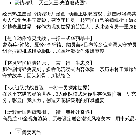
经典热血国漫《镇魂街》漫画+动画正版双授权，新国潮将灵
典人气角色共同冒险，召唤守护灵一起守护自己的镇魂街！游戏
穿越表里世界，你作为现实世界的普通人，从此会有另一重身
【热血动作将灵共战，一招一式华丽暴击】
曹焱兵×许褚、夏铃×李轩辕、貂灵芸×吕布等多位寄灵人守
组合技能挑战指尖极限，尽享丝滑操作激燃爽感！
【将灵守护剧情还原，一言一行一生忠义】
原作剧情经典复刻，多样化沉浸式内容体验，亲历末将于禁愿
守护故事，因为刻骨，所以铭心。
【3人组队共战冒险，一将一灵探索世界】
在这个充满恶灵的世界，3人组队模式为你生存保驾护航。研
分，彰显自我实力，创造天花板级别的打戏盛宴！
【玩转新国潮镇魂街，一街一巷处处奇遇】
高品质3D全视角渲染，原著设定融合潮流风格美术，用中式
需要网络