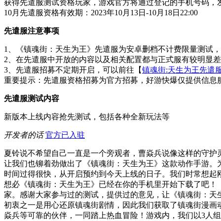
获得先遣服测试资格玩家，游戏官方将通过登记的手机号码，
10月先遣服资格有效期：2023年10月13日-10月18日22:00
先遣服注意事项
1、《镇魂街：天生为王》先遣服为安卓删档不计费限量测试
2、在先遣服中开放的内容以及相关配置都与正式服有较明显
3、先遣服招募不定期开启，可以前往【
镇魂街:天生为王先遣
重要提示：先遣服资格招募为官方招募，好游快爆仅提供信息
先遣服测试内容
新版本上线内容抢先测试，包括各种全新玩法等
开发者的话
官方已入驻
夏铃说不希望自己一直是一个旁观者，曹焱兵说像这样的守护
让我们也铆着劲做出了《镇魂街：天生为王》这款动作手游。
时间过得很快，从开启预约到今天上线的日子。我们时常想起
想必《镇魂街：天生为王》已经在你的手机里开始下载了吧！（手
家。感谢大家参与过的测试，提供过的意见，让《镇魂街：天
初衷之一是用心还原镇魂街剧情，因此我们获取了镇魂街漫画
焱兵等可靠的伙伴，一同踏上热血冒险！游戏内，我们以3人