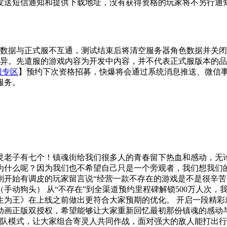
发送短信通知和提供下载地址，没有获得资格的玩家将不另行通
，数据与正式服不互通，测试结束后将清空服务器角色数据并关
差异。先遣服的游戏内容为开发中内容，并不代表正式服版本的
服专区
】预约下次资格招募，快爆将会通过系统消息推送、微信
服务。
灵老子有七个！镇魂街给我们很多人的青春留下热血和感动，无
为什么呢？因为我们也不希望自己只是一个旁观者，我们想我们
刚开始有调皮的玩家留言说“经营一款不存在的游戏是不是很辛苦
动狗头） 从“不存在”到全渠道预约里程碑解锁500万人次，
生为王》在上线之前做出更符合大家预期的优化。 开启一段精彩
动画正版双授权，希望能够让大家重新回忆最初那份镇魂的感动与
组队模式，让大家组合寄灵人共同作战，面对强大的敌人能打出