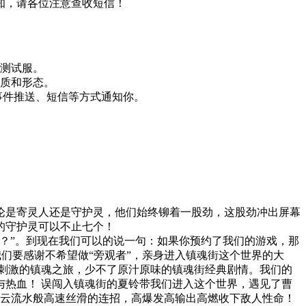
知，请各位注意查收短信！
闭测试服。
品质和形态。
事件推送、短信等方式通知你。
论是寄灵人还是守护灵，他们始终铆着一股劲，这股劲冲出屏幕
的守护灵可以不止七个！
？”。到现在我们可以的说一句：如果你预约了我们的游戏，那
我们要感谢不希望做“旁观者”，亲身进入镇魂街这个世界的大
刺激的镇魂之旅，少不了原汁原味的镇魂街经典剧情。我们的
热血！ 误闯入镇魂街的夏铃带我们进入这个世界，遇见了曹
行云流水般高速丝滑的连招，高爆发高输出高燃收下敌人性命！