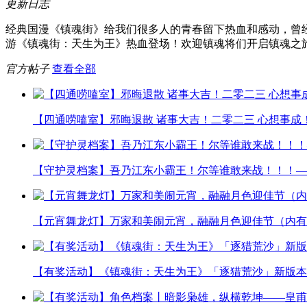
更新日志
经典国漫《镇魂街》给我们很多人的青春留下热血和感动，曾
游《镇魂街：天生为王》热血登场！欢迎镇魂将们开启镇魂之
官方帖子
查看全部
【四通唠嗑室】邪晦退散 诸事大吉！二零二三 心想事成
【守护灵档案】吾乃江东小霸王！尔等谁敢来战！！！—
【元宵舞龙灯】万家和美闹元宵，融融月色迎佳节（内有
【有奖活动】《镇魂街：天生为王》「逐猎荒沙」新版本