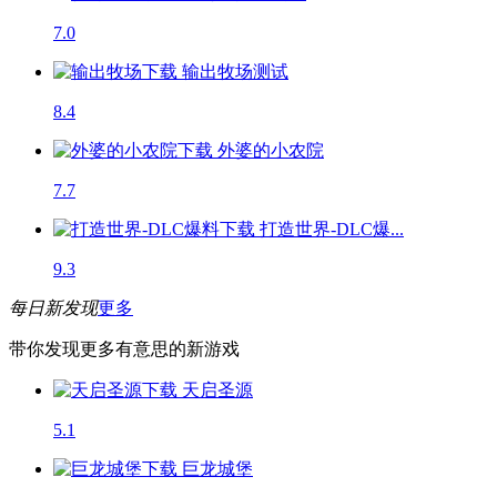
7.0
输出牧场
测试
8.4
外婆的小农院
7.7
打造世界-DLC爆...
9.3
每日新发现
更多
带你发现更多有意思的新游戏
天启圣源
5.1
巨龙城堡