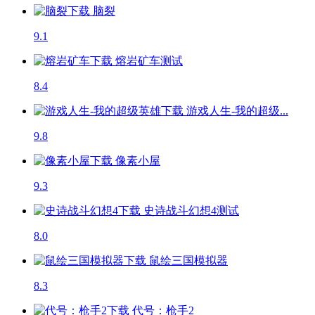
脑裂
9.1
熔岩矿车
测试
8.4
游戏人生-我的超级...
9.8
像素小屋
9.3
史诗战斗幻想4
测试
8.0
鼠绘三国模拟器
8.3
代号：枪手2