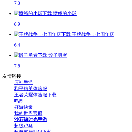
7.3
愤怒的小球
8.9
王牌战争：七周年庆
6.4
骰子勇者
7.8
友情链接
原神手游
和平精英体验服
王者荣耀体验服下载
鸣潮
好游快爆
我的世界官服
沙石镇时光手游
超级鸡马
超自然行动组下载