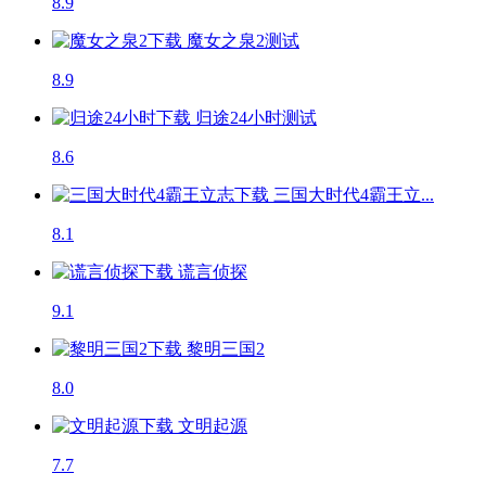
8.9
魔女之泉2
测试
8.9
归途24小时
测试
8.6
三国大时代4霸王立...
8.1
谎言侦探
9.1
黎明三国2
8.0
文明起源
7.7