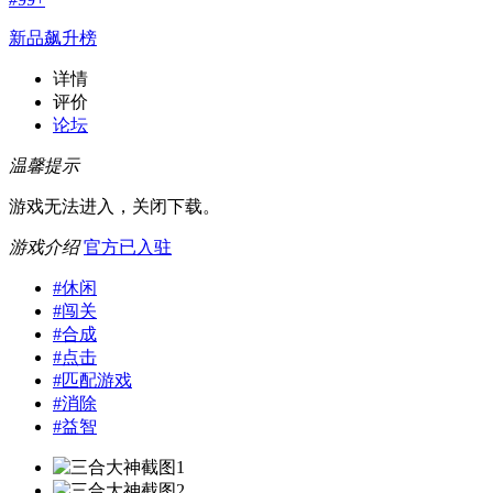
新品飙升榜
详情
评价
论坛
温馨提示
游戏无法进入，关闭下载。
游戏介绍
官方已入驻
#
休闲
#
闯关
#
合成
#
点击
#
匹配游戏
#
消除
#
益智