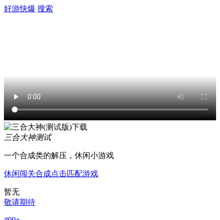
好游快爆
搜索
三合大神
测试
一个合成类的解压，休闲小游戏
休闲
闯关
合成
点击
匹配游戏
暂无
敬请期待
#
99+