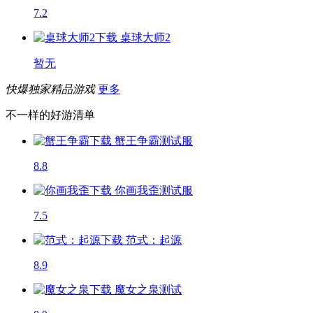
7.2
桌球大师2
暂无
快爆独家精品游戏
更多
不一样的好游清单
蟹王争霸
测试服
8.8
你画我歪
测试服
7.5
范式：起源
8.9
魔女之泉
测试