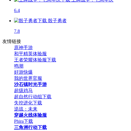
6.4
骰子勇者
7.8
友情链接
原神手游
和平精英体验服
王者荣耀体验服下载
鸣潮
好游快爆
我的世界官服
沙石镇时光手游
超级鸡马
超自然行动组下载
失控进化下载
逆战：未来
穿越火线体验服
Phira下载
三角洲行动下载