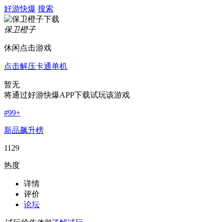
好游快爆
搜索
保卫橙子
休闲点击游戏
点击
解压
卡通
单机
暂无
将通过好游快爆APP下载试玩该游戏
#
99+
新品飙升榜
1129
热度
详情
评价
论坛