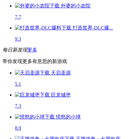
外婆的小农院
7.7
打造世界-DLC爆...
9.3
每日新发现
更多
带你发现更多有意思的新游戏
天启圣源
5.1
巨龙城堡
7.3
愤怒的小球
8.9
王牌战争：七周年庆