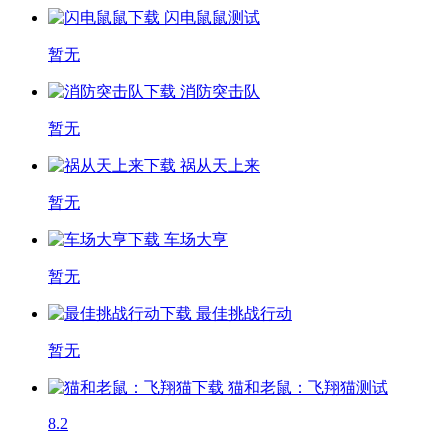
闪电鼠鼠
测试
暂无
消防突击队
暂无
祸从天上来
暂无
车场大亨
暂无
最佳挑战行动
暂无
猫和老鼠：飞翔猫
测试
8.2