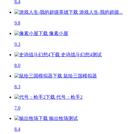
8.4
游戏人生-我的超级...
9.8
像素小屋
9.3
史诗战斗幻想4
测试
8.0
鼠绘三国模拟器
8.3
代号：枪手2
7.0
输出牧场
测试
8.4