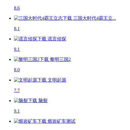
8.6
三国大时代4霸王立...
8.1
谎言侦探
9.1
黎明三国2
8.0
文明起源
7.7
脑裂
9.1
熔岩矿车
测试