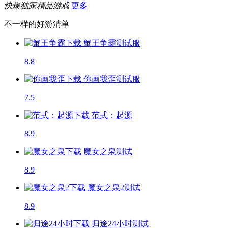
快爆独家精品游戏
更多
不一样的好游清单
蟹王争霸
测试服
8.8
你画我歪
测试服
7.5
范式：起源
8.9
魔女之泉
测试
8.9
魔女之泉2
测试
8.9
归途24小时
测试