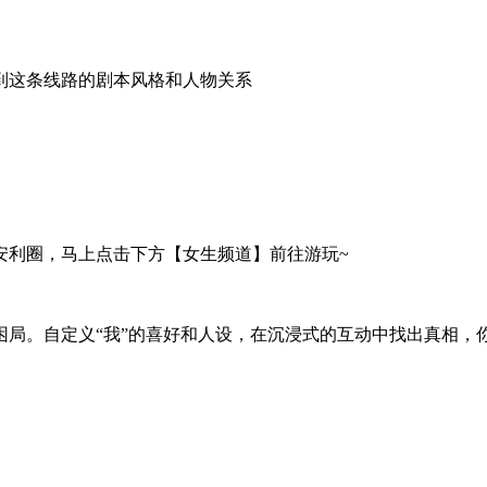
到这条线路的剧本风格和人物关系
安利圈，马上点击下方【女生频道】前往游玩~
困局。自定义“我”的喜好和人设，在沉浸式的互动中找出真相，