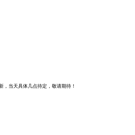
更新，当天具体几点待定，敬请期待！