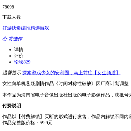
78098
下载人数
好游快爆编推精选游戏
心·赏佳作
详情
评价
论坛
829
温馨提示
探索游戏少女的安利圈，马上前往【女生频道】
女性向单机悬疑剧情作品《时间对称性破缺》因厂商计划调整，
本作品为海南省电子音像出版社出版的电子影像作品，获批号为：ISBN 9
付费说明
作品以【付费解锁】买断的形式进行发售，作品内解锁不同内
作品完整版价格：59.9元