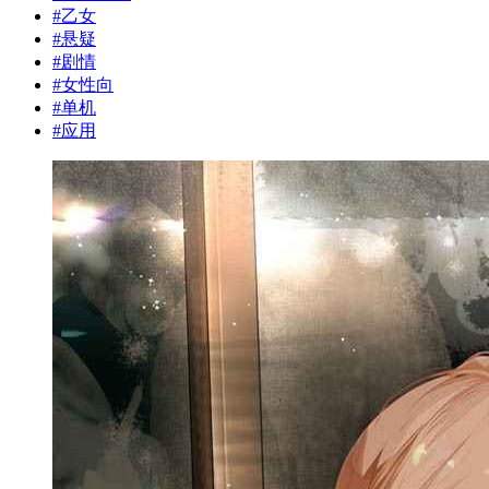
#
乙女
#
悬疑
#
剧情
#
女性向
#
单机
#
应用