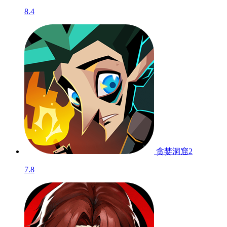
8.4
贪婪洞窟2
7.8