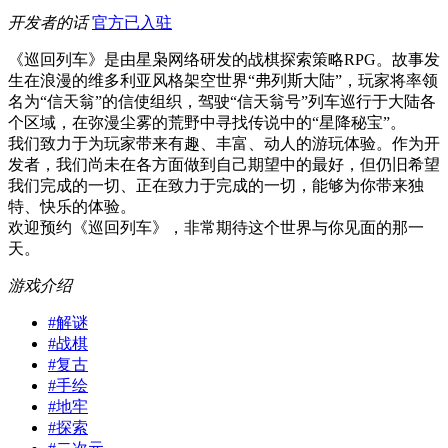
开发者的话
官方已入驻
《巡回列车》是由星枭网络研发的战棋探索策略RPG。故事发
生在浪漫的维多利亚风格架空世界“弗列斯大陆”，玩家将率领
名为“信天翁”的信使组织，驾驶“信天翁号”列车巡行于大陆各
个区域，在弥漫尘雾的荒野中寻找传说中的“星降秘宝”。
我们致力于为玩家带来有趣、丰富、动人的游玩体验。作为开
发者，我们尚未在各方面做到自己期望中的最好，但仍旧希望
我们完成的一切、正在致力于完成的一切，能够为你带来独
特、快乐的体验。
欢迎预约《巡回列车》，非常期待这个世界与你见面的那一
天。
游戏介绍
#
解谜
#
战棋
#
复古
#
手绘
#
地牢
#
探索