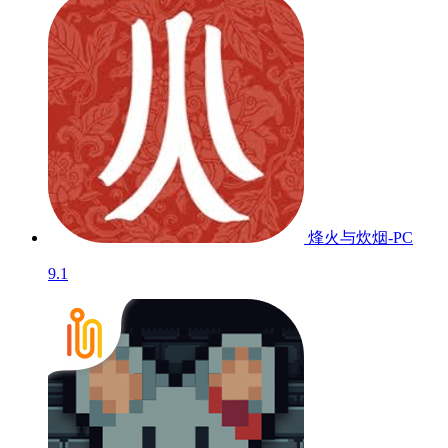
烽火与炊烟-PC
9.1