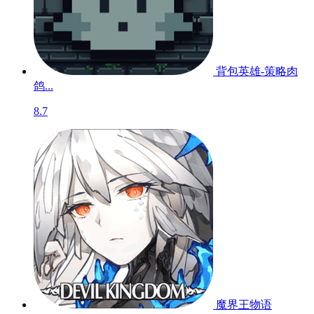
背包英雄-策略肉
鸽...
8.7
魔界王物语