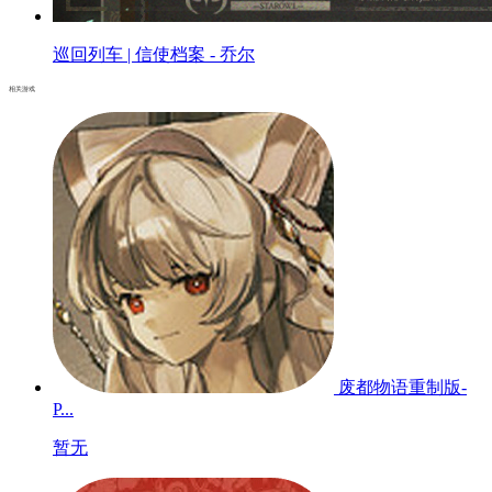
巡回列车 | 信使档案 - 乔尔
相关游戏
废都物语重制版-
P...
暂无