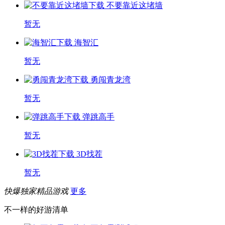
不要靠近这堵墙
暂无
海智汇
暂无
勇闯青龙湾
暂无
弹跳高手
暂无
3D找茬
暂无
快爆独家精品游戏
更多
不一样的好游清单