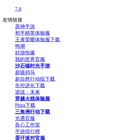
7.8
友情链接
原神手游
和平精英体验服
王者荣耀体验服下载
鸣潮
好游快爆
我的世界官服
沙石镇时光手游
超级鸡马
超自然行动组下载
失控进化下载
逆战：未来
穿越火线体验服
Phira下载
三角洲行动下载
光遇官服
良心工作室
手游排行榜
蛋仔派对官服