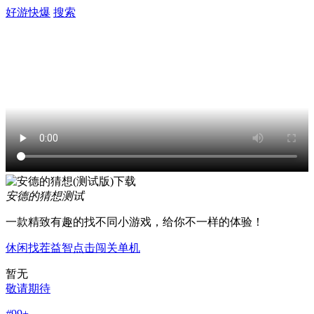
好游快爆
搜索
安德的猜想
测试
一款精致有趣的找不同小游戏，给你不一样的体验！
休闲
找茬
益智
点击
闯关
单机
暂无
敬请期待
#
99+