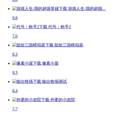
游戏人生-我的超级...
9.8
代号：枪手2
7.0
鼠绘三国模拟器
8.3
像素小屋
9.3
输出牧场
测试
8.4
外婆的小农院
7.7