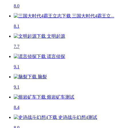
8.0
三国大时代4霸王立...
8.1
文明起源
7.7
谎言侦探
9.1
脑裂
9.1
熔岩矿车
测试
8.4
史诗战斗幻想4
测试
8.0