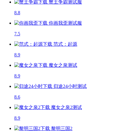
蟹王争霸
测试服
8.8
你画我歪
测试服
7.5
范式：起源
8.9
魔女之泉
测试
8.9
归途24小时
测试
8.6
魔女之泉2
测试
8.9
黎明三国2