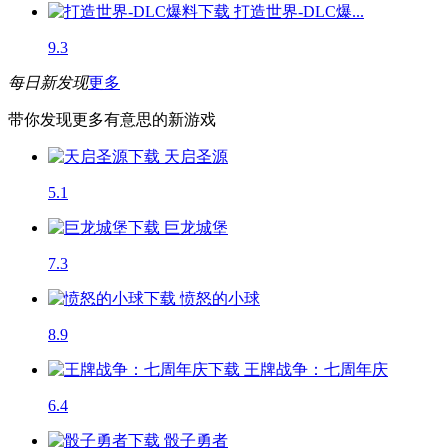
打造世界-DLC爆...
9.3
每日新发现
更多
带你发现更多有意思的新游戏
天启圣源
5.1
巨龙城堡
7.3
愤怒的小球
8.9
王牌战争：七周年庆
6.4
骰子勇者