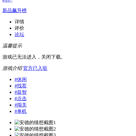
新品飙升榜
详情
评价
论坛
温馨提示
游戏已无法进入，关闭下载。
游戏介绍
官方已入驻
#
休闲
#
找茬
#
益智
#
点击
#
闯关
#
单机