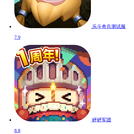
乐斗奇兵
测试服
7.9
砰砰军团
8.8