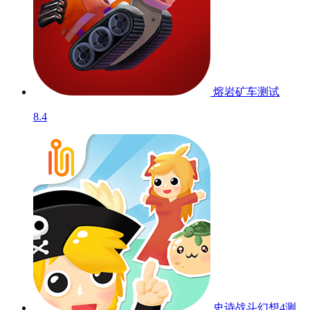
熔岩矿车
测试
8.4
史诗战斗幻想4
测