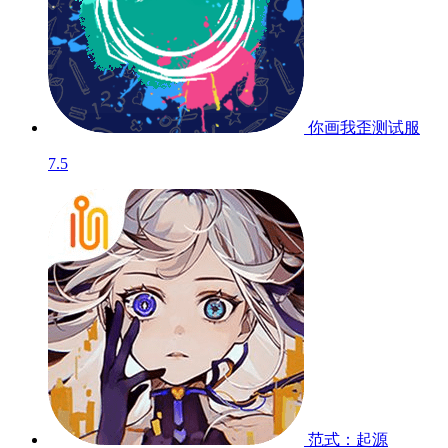
你画我歪
测试服
7.5
范式：起源