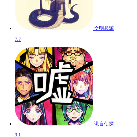
文明起源
7.7
谎言侦探
9.1