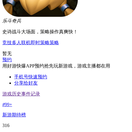
乐斗奇兵
史诗战斗大场面，策略操作真爽快！
竞技
多人联机
即时策略
策略
暂无
预约
用好游快爆APP预约抢先玩新游戏，游戏主播都在用
手机号快速预约
分享给好友
游戏历史事件记录
#
99+
新游期待榜
316