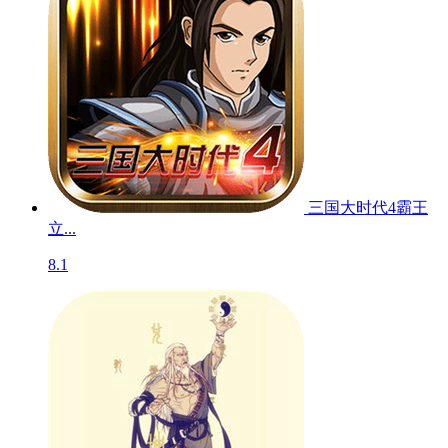
三国大时代4霸王
立...
8.1