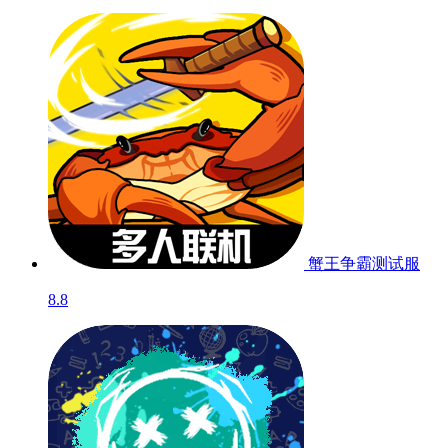
蟹王争霸
测试服
8.8