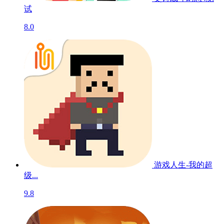
试
8.0
游戏人生-我的超
级...
9.8