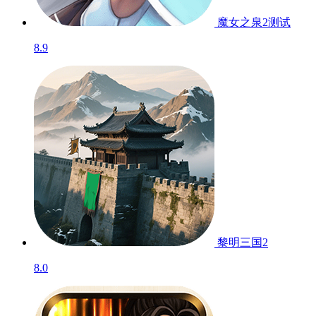
魔女之泉2
测试
8.9
黎明三国2
8.0