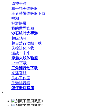
原神手游
和平精英体验服
王者荣耀体验服下载
鸣潮
好游快爆
我的世界官服
沙石镇时光手游
超级鸡马
超自然行动组下载
失控进化下载
逆战：未来
穿越火线体验服
Phira下载
三角洲行动下载
光遇官服
良心工作室
手游排行榜
蛋仔派对官服
/