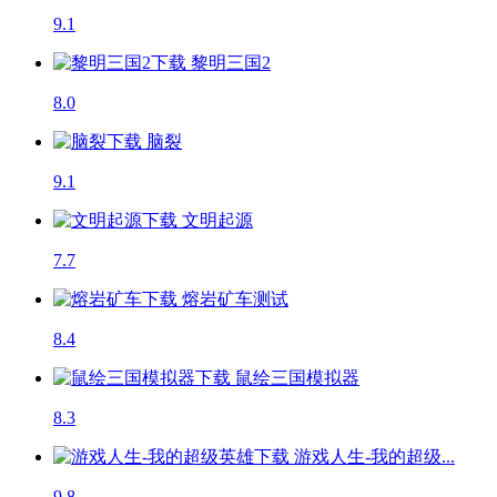
9.1
黎明三国2
8.0
脑裂
9.1
文明起源
7.7
熔岩矿车
测试
8.4
鼠绘三国模拟器
8.3
游戏人生-我的超级...
9.8