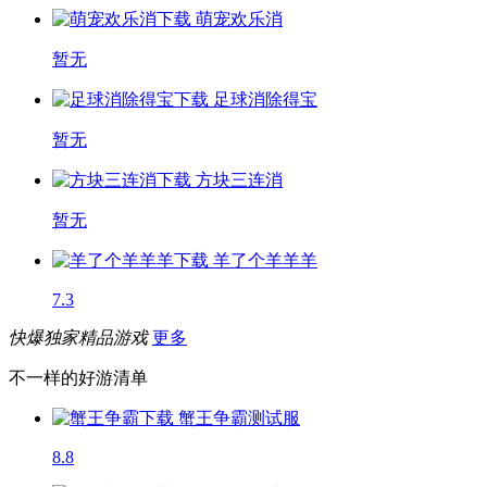
萌宠欢乐消
暂无
足球消除得宝
暂无
方块三连消
暂无
羊了个羊羊羊
7.3
快爆独家精品游戏
更多
不一样的好游清单
蟹王争霸
测试服
8.8