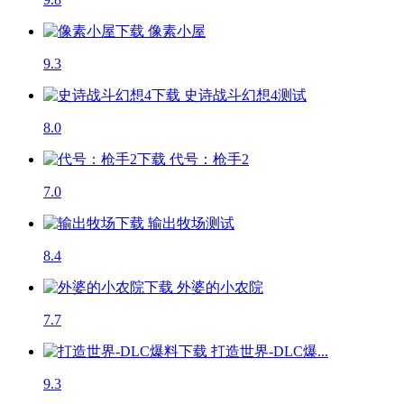
像素小屋
9.3
史诗战斗幻想4
测试
8.0
代号：枪手2
7.0
输出牧场
测试
8.4
外婆的小农院
7.7
打造世界-DLC爆...
9.3