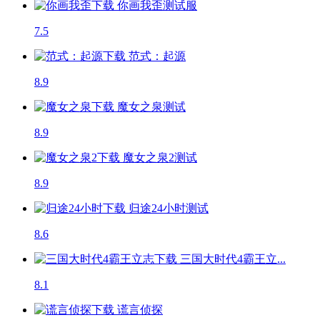
你画我歪
测试服
7.5
范式：起源
8.9
魔女之泉
测试
8.9
魔女之泉2
测试
8.9
归途24小时
测试
8.6
三国大时代4霸王立...
8.1
谎言侦探