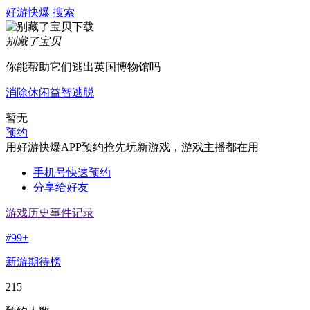
好游快爆
搜索
别藏了宝贝
你能帮助它们逃出英国博物馆吗
消除
休闲
益智
逃脱
暂无
预约
用好游快爆APP预约抢先玩新游戏，游戏主播都在用
手机号快速预约
分享给好友
游戏历史事件记录
#
99+
新游期待榜
215