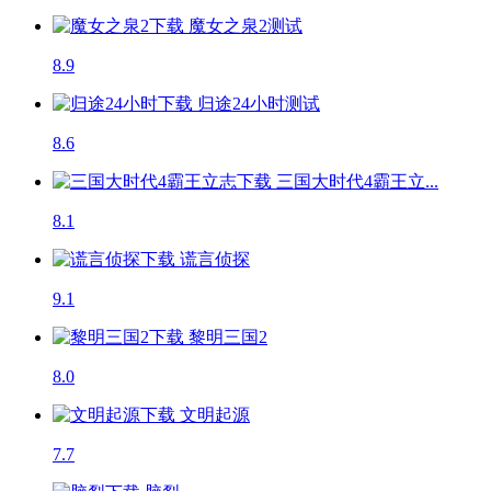
魔女之泉2
测试
8.9
归途24小时
测试
8.6
三国大时代4霸王立...
8.1
谎言侦探
9.1
黎明三国2
8.0
文明起源
7.7