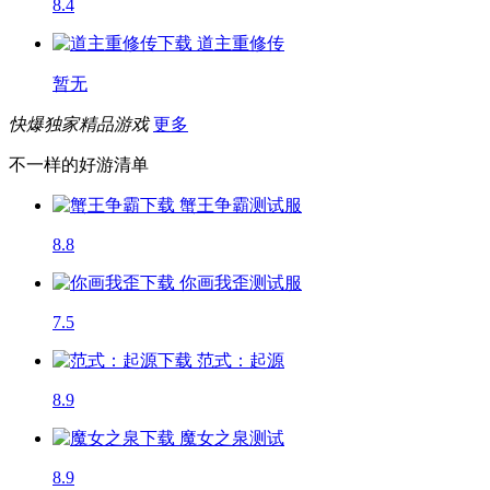
8.4
道主重修传
暂无
快爆独家精品游戏
更多
不一样的好游清单
蟹王争霸
测试服
8.8
你画我歪
测试服
7.5
范式：起源
8.9
魔女之泉
测试
8.9