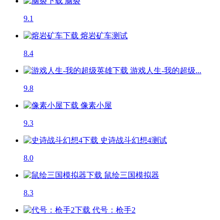
脑裂
9.1
熔岩矿车
测试
8.4
游戏人生-我的超级...
9.8
像素小屋
9.3
史诗战斗幻想4
测试
8.0
鼠绘三国模拟器
8.3
代号：枪手2