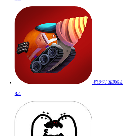
熔岩矿车
测试
8.4