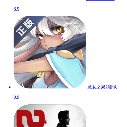
8.9
魔女之泉2
测试
8.9