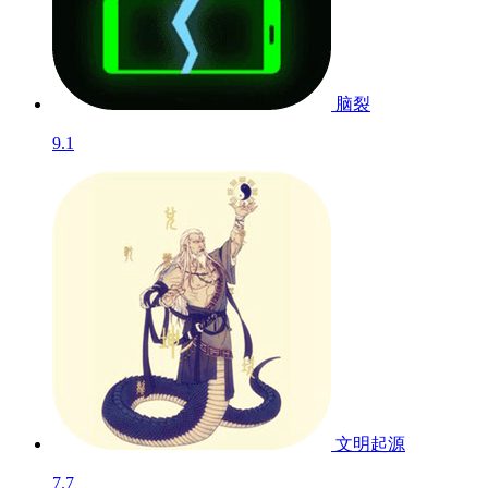
脑裂
9.1
文明起源
7.7