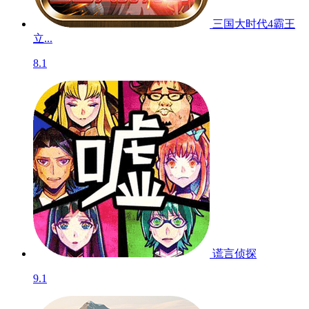
三国大时代4霸王
立...
8.1
谎言侦探
9.1