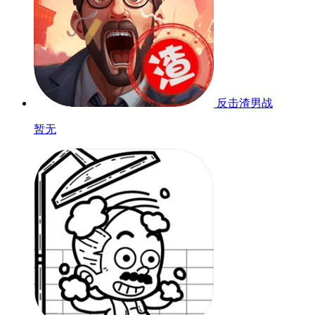
反击渣男战
暂无