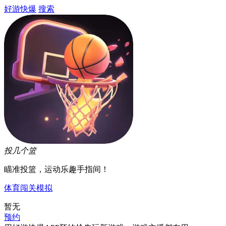
好游快爆
搜索
投几个篮
瞄准投篮，运动乐趣手指间！
体育
闯关
模拟
暂无
预约