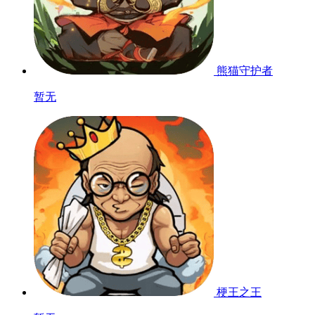
熊猫守护者
暂无
梗王之王