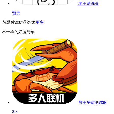
老王爱洗澡
暂无
快爆独家精品游戏
更多
不一样的好游清单
蟹王争霸
测试服
8.8