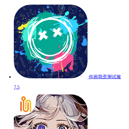
你画我歪
测试服
7.5