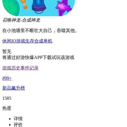
召唤神龙-合成神龙
在小池塘里不断壮大自己，吞噬其他。
休闲
IO游戏
生存
合成
单机
暂无
将通过好游快爆APP下载试玩该游戏
游戏历史事件记录
#
99+
新品飙升榜
1585
热度
详情
评价