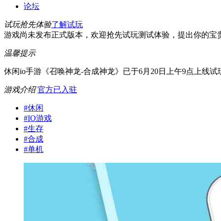
论坛
试玩抢先体验
了解试玩
游戏尚未发布正式版本，欢迎抢先试玩测试体验，提出你的宝
温馨提示
休闲io手游《召唤神龙-合成神龙》已于6月20日上午9点上线
游戏介绍
官方已入驻
#
休闲
#
IO游戏
#
生存
#
合成
#
单机