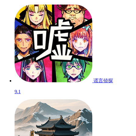
你画我歪
测试服
7.5