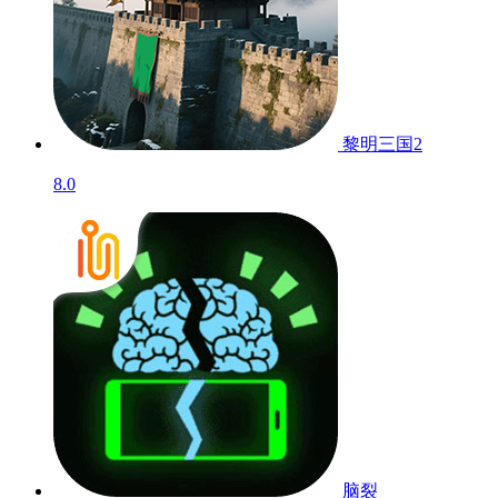
范式：起源
8.9
魔女之泉
测试
8.9