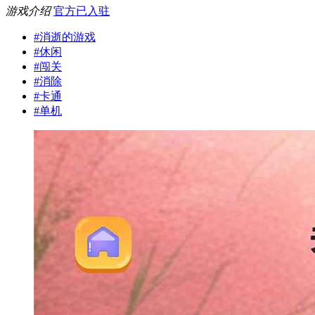
游戏介绍
官方已入驻
#
消逝的游戏
#
休闲
#
闯关
#
消除
#
卡通
#
单机