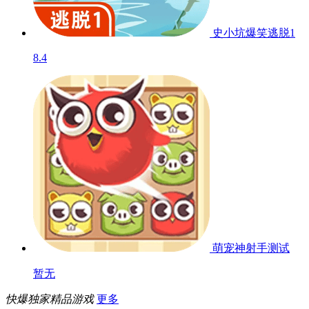
暂无
魔娘爱消除
9.3