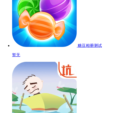
新消灭星星
测试
暂无
吹来吹趣