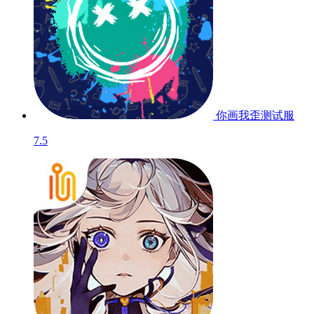
史小坑爆笑逃脱2
9.0
纸片消消乐
暂无