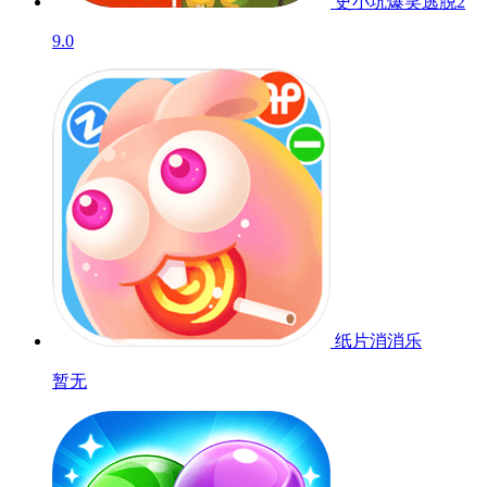
乐活兔-水果大作
战
8.7