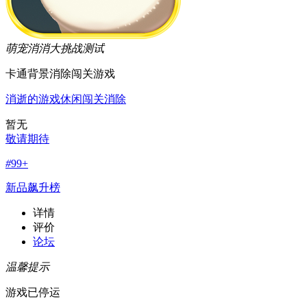
萌宠消消大挑战
测试
卡通背景消除闯关游戏
消逝的游戏
休闲
闯关
消除
暂无
敬请期待
#
99+
新品飙升榜
详情
评价
论坛
温馨提示
游戏已停运