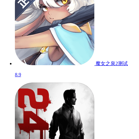
史小坑爆笑逃脱1
8.4
萌宠神射手
测试
暂无