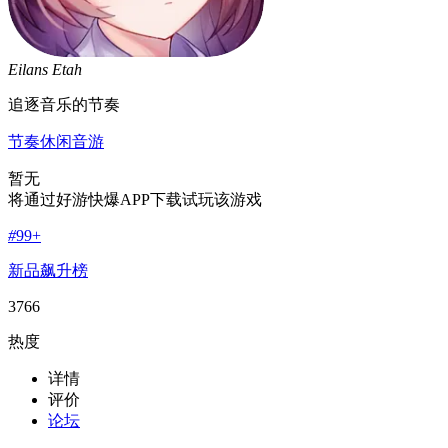
Eilans Etah
追逐音乐的节奏
节奏
休闲
音游
暂无
将通过好游快爆APP下载试玩该游戏
#
99+
新品飙升榜
3766
热度
详情
评价
论坛