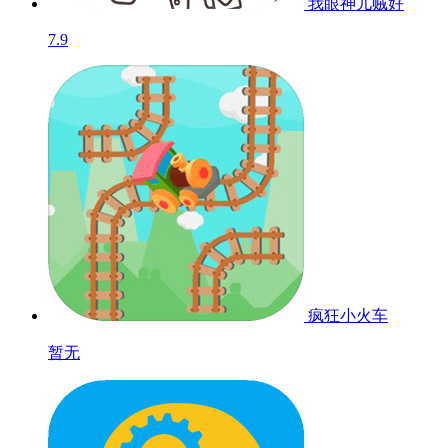
我眼神儿贼好
7.9
疯狂小火车
暂无