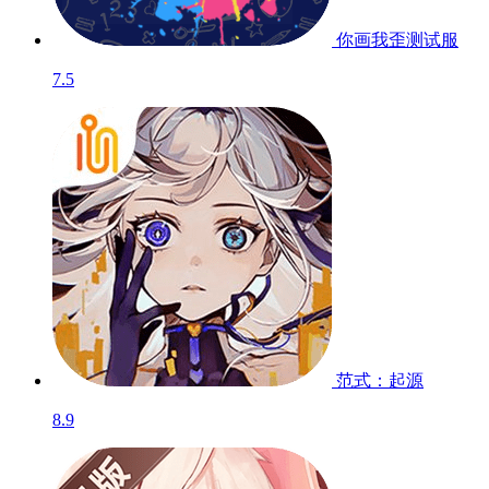
你画我歪
测试服
7.5
范式：起源
8.9