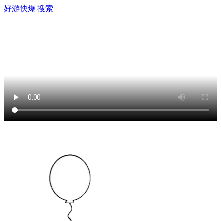
好游快爆
搜索