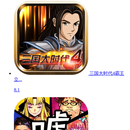
三国大时代4霸王
立...
8.1