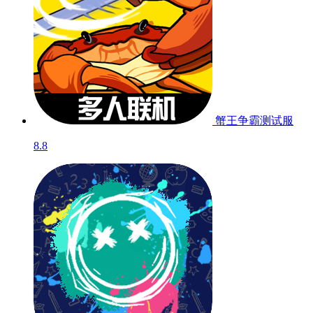
蟹王争霸
测试服
8.8