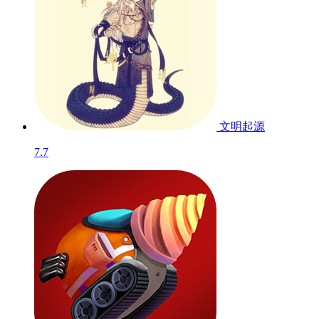
文明起源
7.7