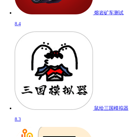
熔岩矿车
测试
8.4
鼠绘三国模拟器
8.3