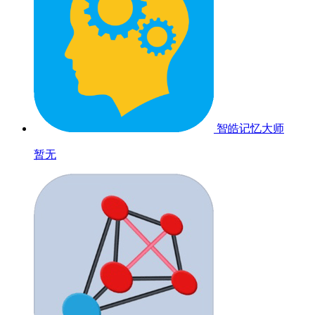
智皓记忆大师
暂无