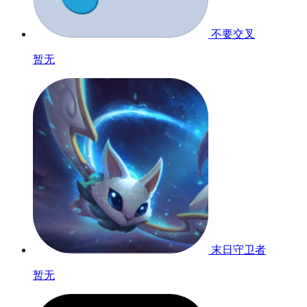
不要交叉
暂无
末日守卫者
暂无