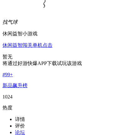
找气球
休闲益智小游戏
休闲
益智
闯关
单机
点击
暂无
将通过好游快爆APP下载试玩该游戏
#
99+
新品飙升榜
1024
热度
详情
评价
论坛