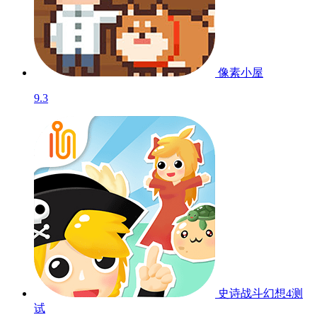
像素小屋
9.3
史诗战斗幻想4
测
试