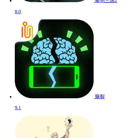
黎明三国2
8.0
脑裂
9.1