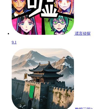
谎言侦探
9.1