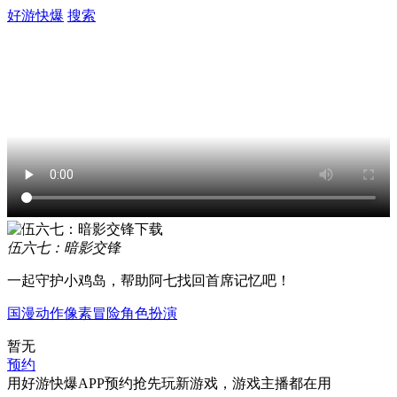
好游快爆
搜索
伍六七：暗影交锋
一起守护小鸡岛，帮助阿七找回首席记忆吧！
国漫
动作
像素
冒险
角色扮演
暂无
预约
用好游快爆APP预约抢先玩新游戏，游戏主播都在用