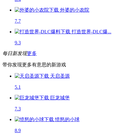
外婆的小农院
7.7
打造世界-DLC爆...
9.3
每日新发现
更多
带你发现更多有意思的新游戏
天启圣源
5.1
巨龙城堡
7.3
愤怒的小球
8.9