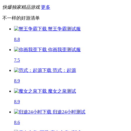
快爆独家精品游戏
更多
不一样的好游清单
蟹王争霸
测试服
8.8
你画我歪
测试服
7.5
范式：起源
8.9
魔女之泉
测试
8.9
归途24小时
测试
8.6