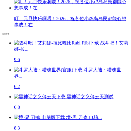
叮！元旦快乐啊喂！2026，祝各位小鸡岛岛民都能心想
事成！在
相关游戏
战斗吧！艾莉
娜-拉...
9.6
斗罗大陆：猎魂世
界...
6.2
黑神话之义薄云天
测试
6.8
境·界 刀鸣-电脑...
8.3