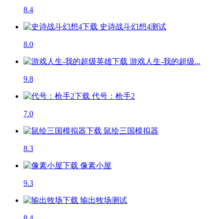
8.4
史诗战斗幻想4
测试
8.0
游戏人生-我的超级...
9.8
代号：枪手2
7.0
鼠绘三国模拟器
8.3
像素小屋
9.3
输出牧场
测试
8.4