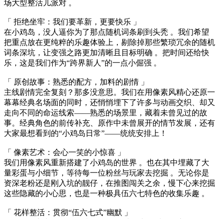
场大型整活儿派对 。
「 拒绝坐牢：我们要革新，更要快乐 」
在小鸡岛，没人逼你为了那点随机词条刷到头秃 。我们希望
把重点放在更纯粹的乐趣体验上，剔除掉那些繁琐冗余的随机
词条深坑，让变强之路更加清晰且目标明确 。把时间还给快
乐，这是我们作为“跨界新人”的一点小倔强 。
「 原创故事：熟悉的配方，加料的剧情 」
主线剧情完全复刻？那多没意思。我们在用像素风精心还原一
幕幕经典名场面的同时，还悄悄埋下了许多与动画交织、却又
走向不同的命运线索——熟悉的场景里，藏着未曾见过的故
事。经典角色的前传补充、原作中未曾展开的情节发展，还有
大家最想看到的“小鸡岛日常”——统统安排上！
「 像素艺术：会心一笑的小惊喜 」
我们用像素风重新搭建了小鸡岛的世界 。也在其中埋藏了大
量彩蛋与小细节，等待每一位粉丝与玩家去挖掘 。无论你是
资深老粉还是刚入坑的靓仔，在推图闯关之余，慢下心来挖掘
这些隐藏的小心思，也是一种极具伍六七特色的收集乐趣 。
「 花样整活：贯彻“伍六七式”幽默 」