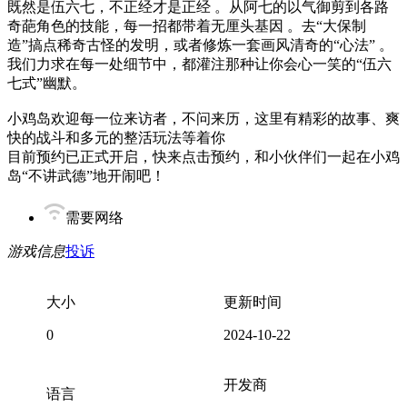
既然是伍六七，不正经才是正经 。从阿七的以气御剪到各路
奇葩角色的技能，每一招都带着无厘头基因 。去“大保制
造”搞点稀奇古怪的发明，或者修炼一套画风清奇的“心法” 。
我们力求在每一处细节中，都灌注那种让你会心一笑的“伍六
七式”幽默。
小鸡岛欢迎每一位来访者，不问来历，这里有精彩的故事、爽
快的战斗和多元的整活玩法等着你
目前预约已正式开启，快来点击预约，和小伙伴们一起在小鸡
岛“不讲武德”地开闹吧！
需要网络
游戏信息
投诉
大小
更新时间
0
2024-10-22
开发商
语言