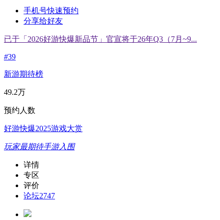
手机号快速预约
分享给好友
已于「2026好游快爆新品节」官宣将于26年Q3（7月~9...
#
39
新游期待榜
49.2万
预约人数
好游快爆2025游戏大赏
玩家最期待手游入围
详情
专区
评价
论坛
2747