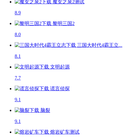
魔女之泉2
测试
8.9
黎明三国2
8.0
三国大时代4霸王立...
8.1
文明起源
7.7
谎言侦探
9.1
脑裂
9.1
熔岩矿车
测试