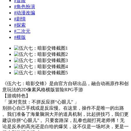
#
冒险
#
角色扮演
#
动漫改编
#
剧情
#
探索
#
二次元
#
横版
《伍六七：暗影交锋》是由官方自研出品，融合动画原作和创
意玩法的2D像素风格横版冒险RPG手游
【游戏特色】
「 派对竞技：不拼反应拼“心眼儿” 」
别担心自己手残或是反应慢。在这里，操作不是唯一的出路
。我们准备了海量脑洞大开的道具机制，比起拼技巧，我们更
建议你拼“心眼儿” 。只要套路深，乱拳也能打死老师傅！无
论是反杀的高光还是白给的爆笑，这不仅是一场对决，更是一