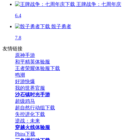
王牌战争：七周年庆
6.4
骰子勇者
7.8
友情链接
原神手游
和平精英体验服
王者荣耀体验服下载
鸣潮
好游快爆
我的世界官服
沙石镇时光手游
超级鸡马
超自然行动组下载
失控进化下载
逆战：未来
穿越火线体验服
Phira下载