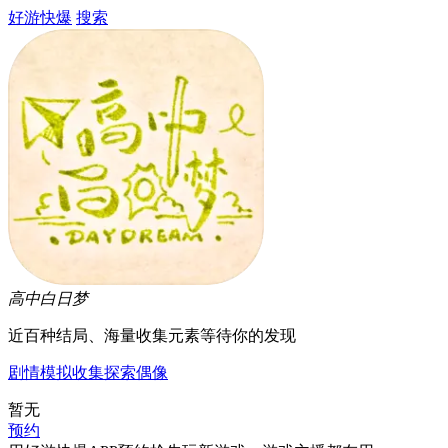
好游快爆
搜索
高中白日梦
近百种结局、海量收集元素等待你的发现
剧情
模拟
收集
探索
偶像
暂无
预约