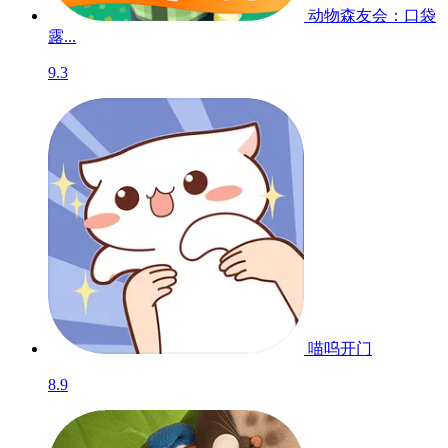
动物森友会：口袋
露...
9.3
喵呜开门
8.9