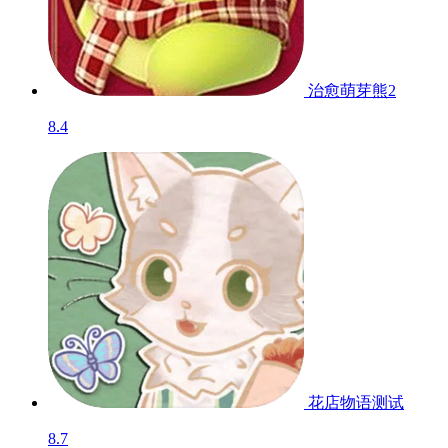
治愈萌芽熊2
8.4
花店物语
测试
8.7