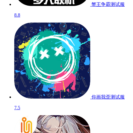
蟹王争霸
测试服
8.8
你画我歪
测试服
7.5