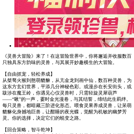
《灵兽大冒险》来了！在这冒险世界中，你将邂逅并收服数百
只独具东方韵味的灵兽，与其展开妙趣横生的大冒险。
【自由抓宠，轻松养成】
从桀骜火猴到憨萌貔貅，从亢金龙到画中仙，数百种灵兽，为
这东方玄幻世界，平添几分神秘色彩。或漫步在长安街头，或
跋涉在魔王岭，你遇见心仪灵兽时，只需轻旋灵犀葫芦
——“啾”的一声，霎时金光漫卷，与其结誓，缔结此生羁绊。
每只灵兽，都暗藏三阶进化形态。喂食灵果养成灵兽，让呆萌
貔貅化身撼地巨兽，让酣睡的夜光蝶，觉醒为机敏的幽梦芳
灵。你的选择，决定它们的蜕变之路。
【回合策略，智斗乾坤】