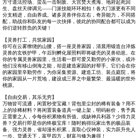
方寸道法控场、蛮岳一击制敌、天宫焚天煮海、地府起死回
生、盘丝天律调元——门派技能环环相扣！各大门派更有不同
分支精进，自由养成。诸多灵兽伴你左右，奇异能力，不同搭
配，助战你和队友的每一次抉择，彼此的协同配合都可以成为
你们逆转胜负的关键！
【灵兽打工，共筑家园】
你可在云雾缭绕的山腰，搭一座灵兽家园，清晨用锻造台淬炼
灵兽的玄铁护甲，午后到孵化屋照料即将破壳的灵兽幼崽。在
你的专属灵兽家园里，生活着一群可爱又勤劳的小家伙，或许
他们没有移山倒海之能，却是建造家园的好帮手。它们会在你
的家园里辛勤劳作，为你采集资源、建造工坊、装点庭院，将
你的家园从一片荒地，建设成三界之中最繁荣、最温暖的世外
桃源。
【自由交易，其乐无穷】
万物皆可流通，闲置秒变宝藏！背包里尘封的稀有装备？用不
上的珍稀材料？将闲置装备道具一键上架，明码标价，售予真
正需要之人，令每份积累物有所值。或缺神兵利器？少得力灵
兽？交易行即是你的终极宝库！随时购得玩家出售的极品装
备、强力灵兽，省却漫长积累，直取心仪神装，实力跃升先人
一步。货通天下，富甲四方，财富与修为兼得！