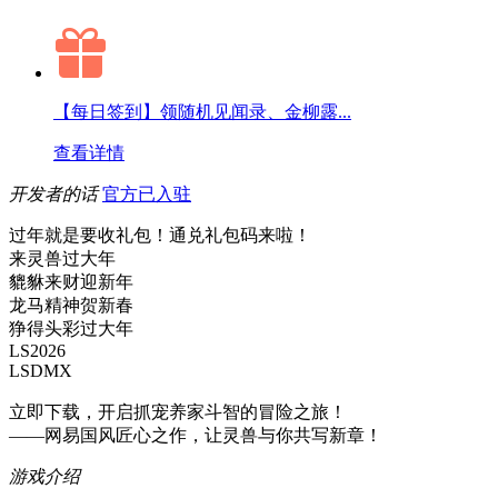
【每日签到】领随机见闻录、金柳露...
查看详情
开发者的话
官方已入驻
过年就是要收礼包！通兑礼包码来啦！
来灵兽过大年
貔貅来财迎新年
龙马精神贺新春
狰得头彩过大年
LS2026
LSDMX
立即下载，开启抓宠养家斗智的冒险之旅！
——网易国风匠心之作，让灵兽与你共写新章！
游戏介绍