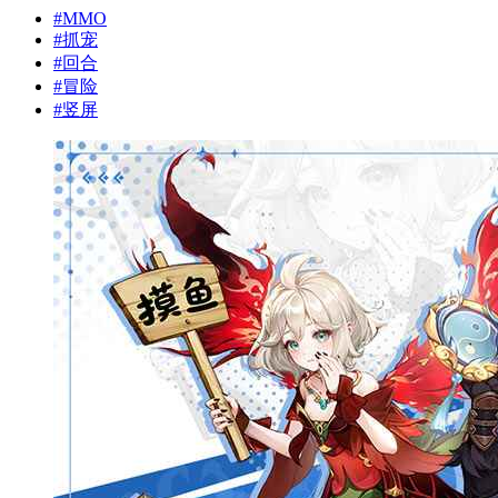
#
MMO
#
抓宠
#
回合
#
冒险
#
竖屏