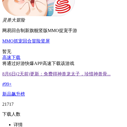
灵兽大冒险
网易回合制新旗舰竖版MMO捉宠手游
MMO
抓宠
回合
冒险
竖屏
暂无
高速下载
将通过好游快爆APP高速下载该游戏
8月6日(2天前)更新：免费得神兽龙太子，珍惜神兽骨...
#
99+
新品飙升榜
21717
下载人数
详情