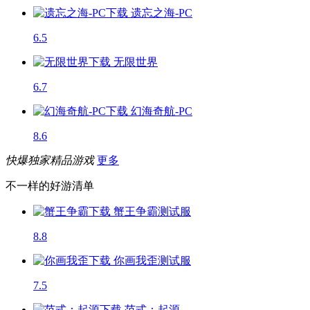
遗忘之海-PC
6.5
无限世界
6.7
幻海奇航-PC
8.6
快爆独家精品游戏
更多
不一样的好游清单
蟹王争霸
测试服
8.8
你画我歪
测试服
7.5
范式：起源