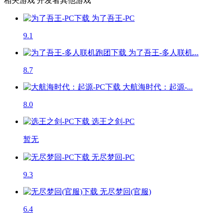
相关游戏
开发者其他游戏
为了吾王-PC
9.1
为了吾王-多人联机...
8.7
大航海时代：起源-...
8.0
选王之剑-PC
暂无
无尽梦回-PC
9.3
无尽梦回(官服)
6.4