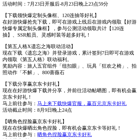
活动时间：7月23日开服后-8月23日晚上23点59分
【下载领快爆定制头像框、120连抽等好礼】
在好游快爆抢先下载，即可在游戏上线后在游戏内领取【好游
快爆专属定制头像框】，参与公测活动领取共计【120连
抽】、SSR船员、灵感时装等超多好礼！
【第五人格X遗忘之海联动活动】
现在下载《遗忘之海》并登录游戏，累计签到7日即可在游戏
内领取《第五人格》联动福利。
奖励内容：旅人五官组件「纽扣眼」、玩具「狂欢之椅」、拍
照动作「不解」、800蔷薇石
【下载分享赢京东卡好礼】
现在在好游快爆下载并分享，并前往活动帖晒图，即有机会赢
京东卡好礼！
马上前往参与：
马上来下载快爆官服，赢百元京东卡好礼
活动截止时间：8月9日晚上24点
【晒角色捏脸赢京东卡好礼】
现在在快爆晒出角色捏脸，即有机会赢京东卡等好礼！
马上前往参与：
晒角色捏脸赢京东卡好礼