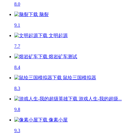
8.0
脑裂
9.1
文明起源
7.7
熔岩矿车
测试
8.4
鼠绘三国模拟器
8.3
游戏人生-我的超级...
9.8
像素小屋
9.3