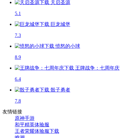
天启圣源
5.1
巨龙城堡
7.3
愤怒的小球
8.9
王牌战争：七周年庆
6.4
骰子勇者
7.8
友情链接
原神手游
和平精英体验服
王者荣耀体验服下载
鸣潮