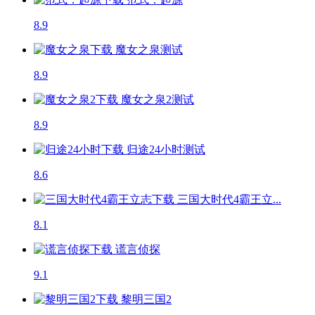
8.9
魔女之泉
测试
8.9
魔女之泉2
测试
8.9
归途24小时
测试
8.6
三国大时代4霸王立...
8.1
谎言侦探
9.1
黎明三国2