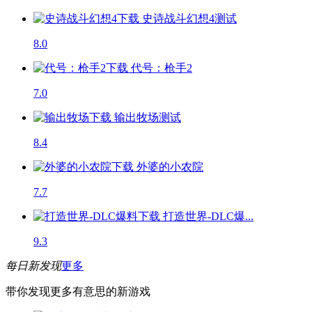
史诗战斗幻想4
测试
8.0
代号：枪手2
7.0
输出牧场
测试
8.4
外婆的小农院
7.7
打造世界-DLC爆...
9.3
每日新发现
更多
带你发现更多有意思的新游戏