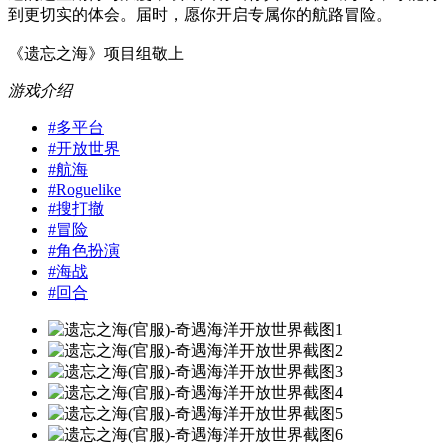
到更切实的体会。届时，愿你开启专属你的航路冒险。
《遗忘之海》项目组敬上
游戏介绍
#
多平台
#
开放世界
#
航海
#
Roguelike
#
搜打撤
#
冒险
#
角色扮演
#
海战
#
回合