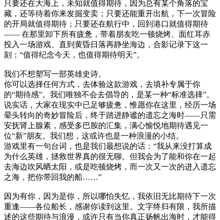
只要还在大海上，未知就值得期待，因为总有某个角落的宝
藏，还等待着你来发掘变卖；只要还能重开出航，下一次冒险
的开局就值得期待；只要还在航行中，回到港口就值得期待
—— 在那里卸下所有疲惫，带着朋友吃一顿烧烤、面红耳赤
投入一场游戏、直到黄昏日落再静坐海边，合影记录下这一
刻：“值得纪念今天，也值得期待明天”。
我们不想塑写一部英雄史诗。
你可以选择任何方式，去体验这款游戏，去填补专属于你
的“期待感”。我们唯独不会去倡导的，是某一种“标准选择”。
说实话，大家在现实中已足够疲惫，惟愿你在这里，经历一场
晕头转向的奇妙冒险后，终于踏进静谧的遗忘之海时——只需
安抚肾上腺素，感受多巴胺的汇集，满心愉悦地期待遇见一
位“新”朋友。我们想，这或许也是一种浪漫的小结。
游戏里有一句台词，也是我们最想说的话：“我从来没打算成
为什么英雄，拯救世界真的很无聊。但我会为了能和你在一起
去海边吹风晒太阳，或是吃顿烧烤，而一次又一次的进入遗忘
之海，把你带回我的船……”
因为有你，因为是你，所以哪怕失忆，我依旧无比期待下一次
重逢——各位船长，感谢你读到这里。文字终归有限，我所描
述的这些期待与浪漫，或许只有当你真正扬帆出海时，才能得