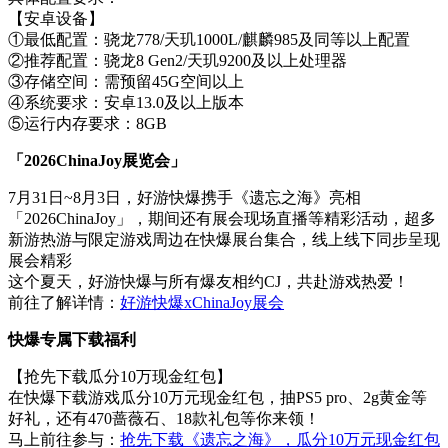
【安卓设备】
①最低配置：骁龙778/天玑1000L/麒麟985及同等以上配置
②推荐配置：骁龙8 Gen2/天玑9200及以上处理器
③存储空间：需预留45G空间以上
④系统要求：安卓13.0及以上版本
⑤运行内存要求：8GB
「2026ChinaJoy展览会」
7月31日~8月3日，好游快爆携手《遗忘之海》亮相
「2026ChinaJoy」，期间还有展会现场直播等精彩活动，超多
新游热游与限定游戏周边在快爆展台集合，线上线下同步呈现
展会精彩
这个夏天，好游快爆与所有爆友相约CJ，共赴游戏热爱！
前往了解详情：
好游快爆xChinaJoy展会
快爆专属下载福利
【抢先下载瓜分10万现金红包】
在快爆下载游戏瓜分10万元现金红包，抽PS5 pro、2g黄金等
好礼，还有470蔷薇石、18款礼包等你来领！
马上前往参与：
抢先下载《遗忘之海》，瓜分10万元现金红包