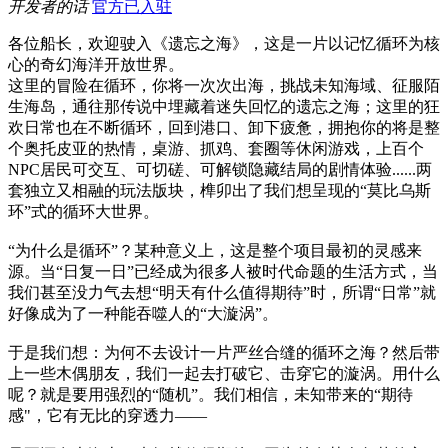
开发者的话
官方已入驻
各位船长，欢迎驶入《遗忘之海》，这是一片以记忆循环为核
心的奇幻海洋开放世界。
这里的冒险在循环，你将一次次出海，挑战未知海域、征服陌
生海岛，通往那传说中埋藏着迷失回忆的遗忘之海；这里的狂
欢日常也在不断循环，回到港口、卸下疲惫，拥抱你的将是整
个奥托皮亚的热情，桌游、抓鸡、套圈等休闲游戏，上百个
NPC居民可交互、可切磋、可解锁隐藏结局的剧情体验......两
套独立又相融的玩法版块，榫卯出了我们想呈现的“莫比乌斯
环”式的循环大世界。
“为什么是循环”？某种意义上，这是整个项目最初的灵感来
源。当“日复一日”已经成为很多人被时代命题的生活方式，当
我们甚至没力气去想“明天有什么值得期待”时，所谓“日常”就
好像成为了一种能吞噬人的“大漩涡”。
于是我们想：为何不去设计一片严丝合缝的循环之海？然后带
上一些木偶朋友，我们一起去打破它、击穿它的漩涡。用什么
呢？就是要用强烈的“随机”。我们相信，未知带来的“期待
感"，它有无比的穿透力——