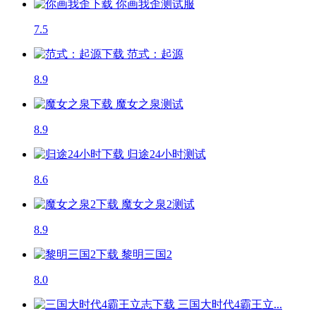
你画我歪
测试服
7.5
范式：起源
8.9
魔女之泉
测试
8.9
归途24小时
测试
8.6
魔女之泉2
测试
8.9
黎明三国2
8.0
三国大时代4霸王立...