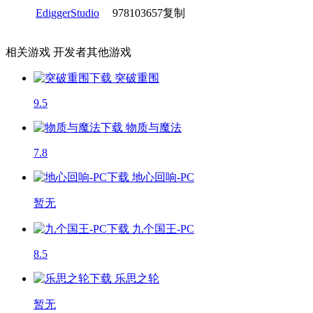
EdiggerStudio
978103657
复制
相关游戏
开发者其他游戏
突破重围
9.5
物质与魔法
7.8
地心回响-PC
暂无
九个国王-PC
8.5
乐思之轮
暂无