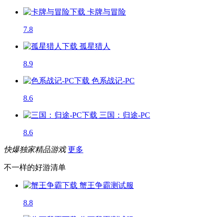
卡牌与冒险
7.8
孤星猎人
8.9
色系战记-PC
8.6
三国：归途-PC
8.6
快爆独家精品游戏
更多
不一样的好游清单
蟹王争霸
测试服
8.8