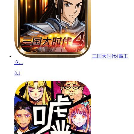
三国大时代4霸王
立...
8.1