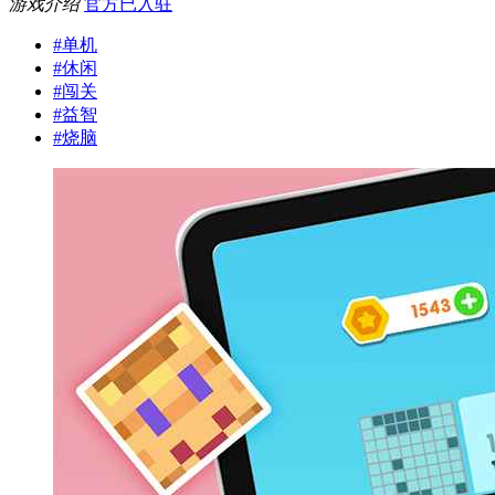
游戏介绍
官方已入驻
#
单机
#
休闲
#
闯关
#
益智
#
烧脑