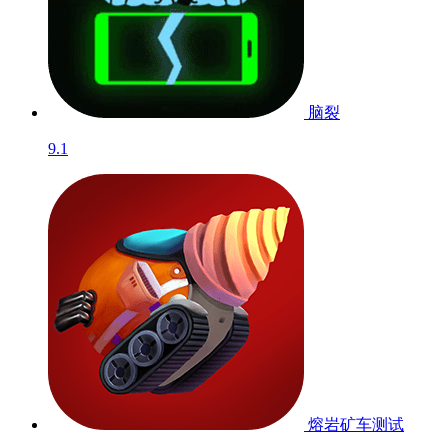
脑裂
9.1
熔岩矿车
测试