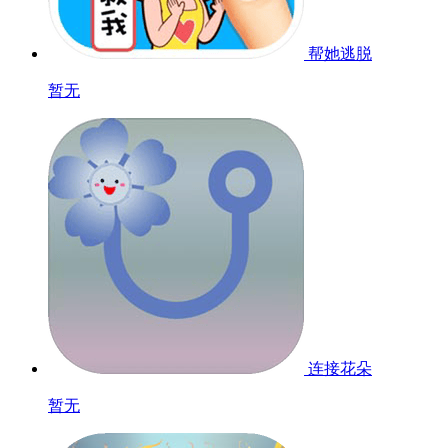
帮她逃脱
暂无
连接花朵
暂无