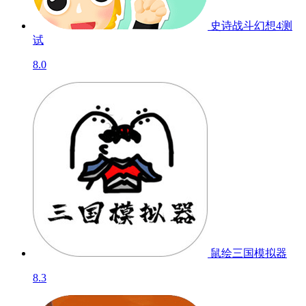
史诗战斗幻想4
测
试
8.0
鼠绘三国模拟器
8.3