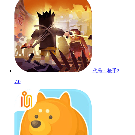
代号：枪手2
7.0