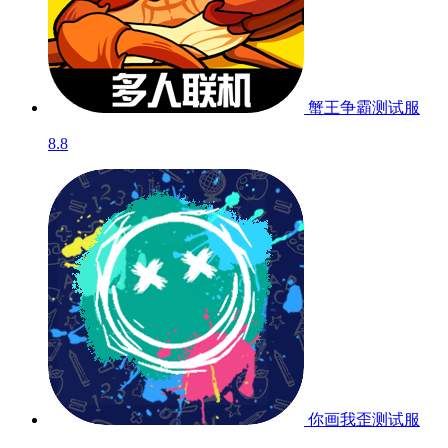
蟹王争霸
测试服
8.8
你画我歪
测试服