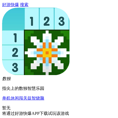
好游快爆
搜索
数独
指尖上的数独智慧乐园
单机
休闲
闯关
益智
烧脑
暂无
将通过好游快爆APP下载试玩该游戏