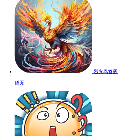
烈火鸟答题
暂无