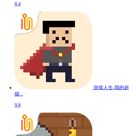
8.4
游戏人生-我的超
级...
9.8