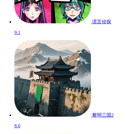
谎言侦探
9.1
黎明三国2
8.0