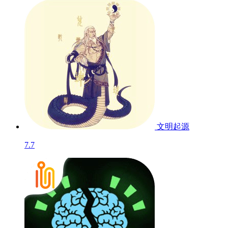
文明起源
7.7