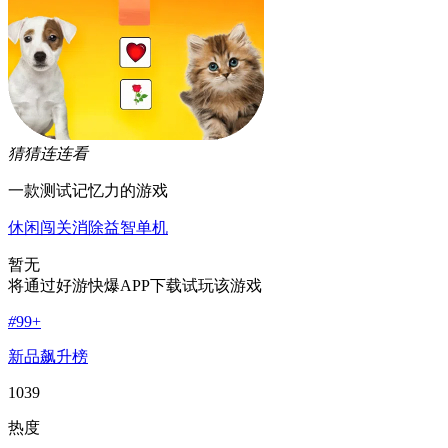
猜猜连连看
一款测试记忆力的游戏
休闲
闯关
消除
益智
单机
暂无
将通过好游快爆APP下载试玩该游戏
#
99+
新品飙升榜
1039
热度