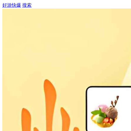
好游快爆
搜索