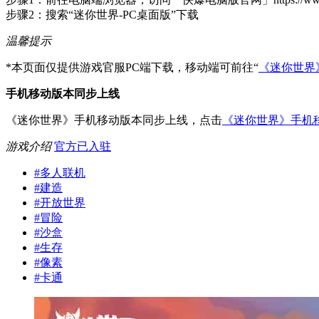
步骤2：搜索“迷你世界-PC桌面版”下载
温馨提示
*本页面仅提供游戏官服PC端下载，移动端可前往“
《迷你世界
手机移动版本同步上线
《迷你世界》手机移动版本同步上线，点击
《迷你世界》手机
游戏介绍
官方已入驻
#
多人联机
#
建造
#
开放世界
#
冒险
#
沙盒
#
生存
#
像素
#
卡通