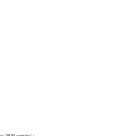
39.com/pc/；