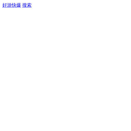
好游快爆
搜索