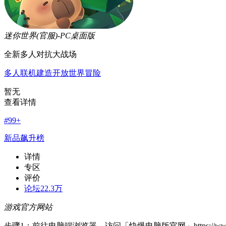
迷你世界(官服)-PC桌面版
全新多人对抗大战场
多人联机
建造
开放世界
冒险
暂无
查看详情
#
99+
新品飙升榜
详情
专区
评价
论坛
22.3万
游戏官方网站
步骤1：前往电脑端浏览器，访问「快爆电脑版官网」https://www.38