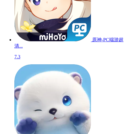
原神-PC端游超
清...
7.3