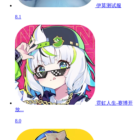
伊莫
测试服
8.1
霓虹人生-赛博开
放...
8.0