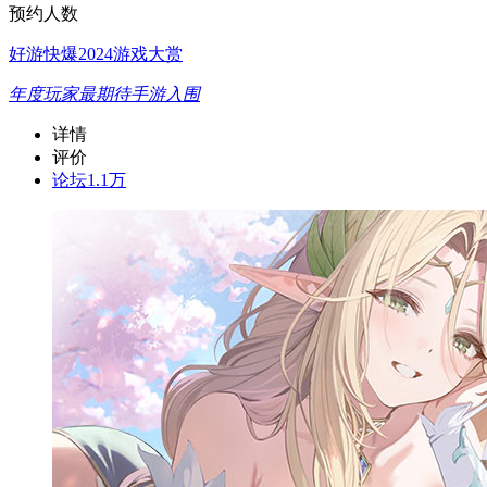
预约人数
好游快爆2024游戏大赏
年度玩家最期待手游入围
详情
评价
论坛
1.1万