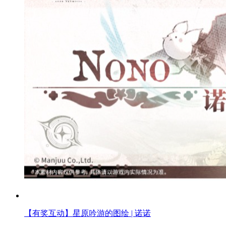
【有奖互动】星原吟游的图绘 | 诺诺