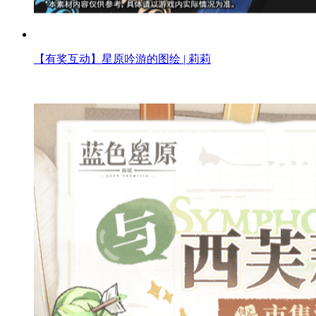
【有奖互动】星原吟游的图绘 | 莉莉