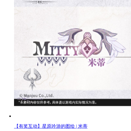
【有奖互动】星原吟游的图绘 | 米蒂