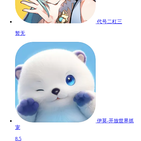
代号二杠三
暂无
伊莫-开放世界抓
宠
8.5