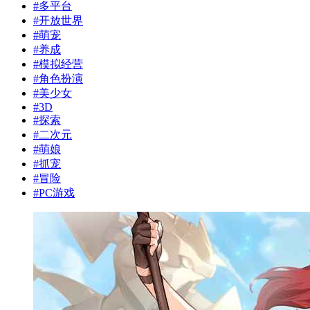
#
多平台
#
开放世界
#
萌宠
#
养成
#
模拟经营
#
角色扮演
#
美少女
#
3D
#
探索
#
二次元
#
萌娘
#
抓宠
#
冒险
#
PC游戏