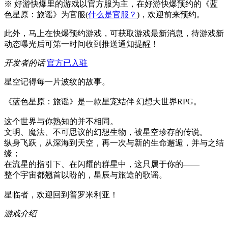
※ 好游快爆里的游戏以官方服为主，在好游快爆预约的《蓝
色星原：旅谣》为官服(
什么是官服？
)，欢迎前来预约。
此外，马上在快爆预约游戏，可获取游戏最新消息，待游戏新
动态曝光后可第一时间收到推送通知提醒！
开发者的话
官方已入驻
星空记得每一片波纹的故事。
《蓝色星原：旅谣》是一款星宠结伴 幻想大世界RPG。
这个世界与你熟知的并不相同。
文明、魔法、不可思议的幻想生物，被星空珍存的传说。
纵身飞跃，从深海到天空，再一次与新的生命邂逅，并与之结
缘；
在流星的指引下、在闪耀的群星中，这只属于你的——
整个宇宙都翘首以盼的，星辰与旅途的歌谣。
星临者，欢迎回到普罗米利亚！
游戏介绍