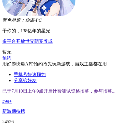
蓝色星原：旅谣-PC
予你的，138亿年的星光
多平台
开放世界
萌宠
养成
暂无
预约
用好游快爆APP预约抢先玩新游戏，游戏主播都在用
手机号快速预约
分享给好友
已于7月10日上午9点开启计费测试资格招募，参与招募...
#
99+
新游期待榜
24526