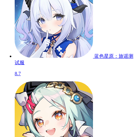
蓝色星原：旅谣
测
试服
8.7