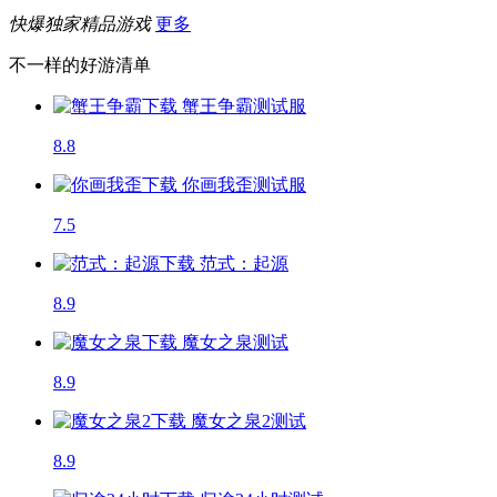
快爆独家精品游戏
更多
不一样的好游清单
蟹王争霸
测试服
8.8
你画我歪
测试服
7.5
范式：起源
8.9
魔女之泉
测试
8.9
魔女之泉2
测试
8.9