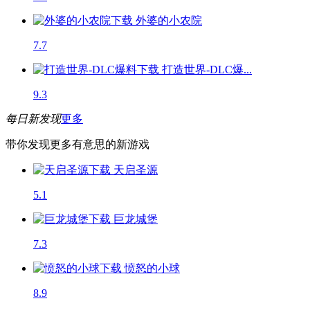
外婆的小农院
7.7
打造世界-DLC爆...
9.3
每日新发现
更多
带你发现更多有意思的新游戏
天启圣源
5.1
巨龙城堡
7.3
愤怒的小球
8.9