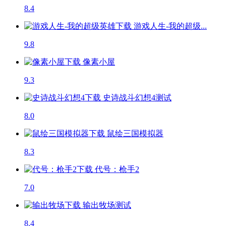
8.4
游戏人生-我的超级...
9.8
像素小屋
9.3
史诗战斗幻想4
测试
8.0
鼠绘三国模拟器
8.3
代号：枪手2
7.0
输出牧场
测试
8.4