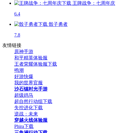
王牌战争：七周年庆
6.4
骰子勇者
7.8
友情链接
原神手游
和平精英体验服
王者荣耀体验服下载
鸣潮
好游快爆
我的世界官服
沙石镇时光手游
超级鸡马
超自然行动组下载
失控进化下载
逆战：未来
穿越火线体验服
Phira下载
三角洲行动下载