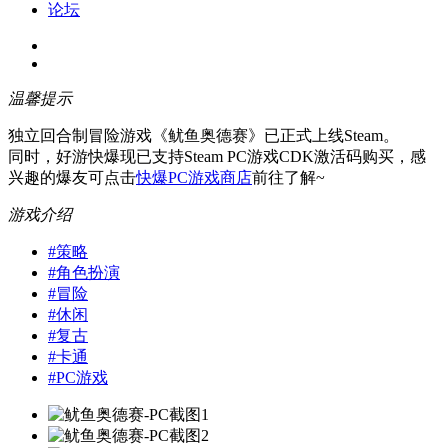
论坛
温馨提示
独立回合制冒险游戏《鱿鱼奥德赛》已正式上线Steam。
同时，好游快爆现已支持Steam PC游戏CDK激活码购买，感
兴趣的爆友可点击
快爆PC游戏商店
前往了解~
游戏介绍
#
策略
#
角色扮演
#
冒险
#
休闲
#
复古
#
卡通
#
PC游戏