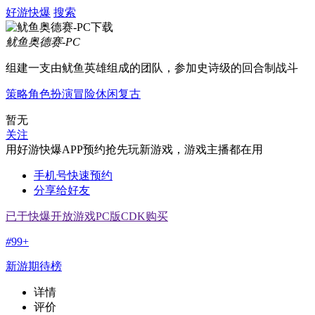
好游快爆
搜索
鱿鱼奥德赛-PC
组建一支由鱿鱼英雄组成的团队，参加史诗级的回合制战斗
策略
角色扮演
冒险
休闲
复古
暂无
关注
用好游快爆APP预约抢先玩新游戏，游戏主播都在用
手机号快速预约
分享给好友
已于快爆开放游戏PC版CDK购买
#
99+
新游期待榜
详情
评价