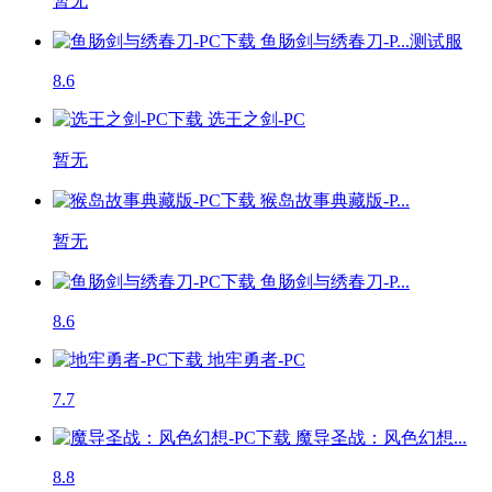
暂无
鱼肠剑与绣春刀-P...
测试服
8.6
选王之剑-PC
暂无
猴岛故事典藏版-P...
暂无
鱼肠剑与绣春刀-P...
8.6
地牢勇者-PC
7.7
魔导圣战：风色幻想...
8.8