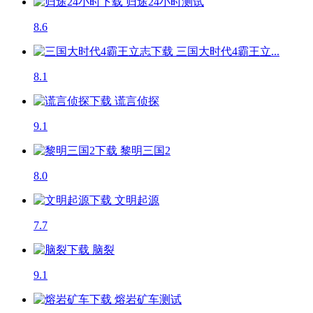
归途24小时
测试
8.6
三国大时代4霸王立...
8.1
谎言侦探
9.1
黎明三国2
8.0
文明起源
7.7
脑裂
9.1
熔岩矿车
测试