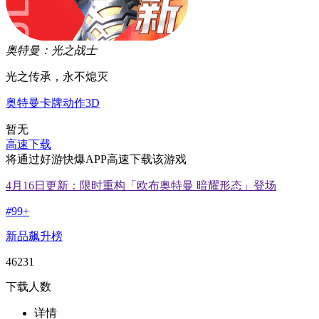
奥特曼：光之战士
光之传承，永不熄灭
奥特曼
卡牌
动作
3D
暂无
高速下载
将通过好游快爆APP高速下载该游戏
4月16日更新：限时重构「欧布奥特曼 暗耀形态」登场
#
99+
新品飙升榜
46231
下载人数
详情