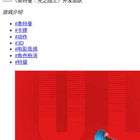
——《奥特曼：光之战士》开发团队
游戏介绍
#
奥特曼
#
卡牌
#
动作
#
3D
#
电影质感
#
角色扮演
#
特摄