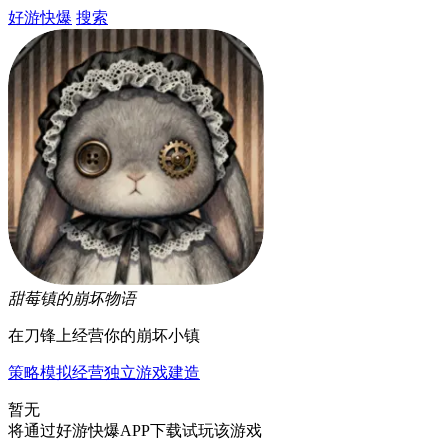
好游快爆
搜索
甜莓镇的崩坏物语
在刀锋上经营你的崩坏小镇
策略
模拟经营
独立游戏
建造
暂无
将通过好游快爆APP下载试玩该游戏