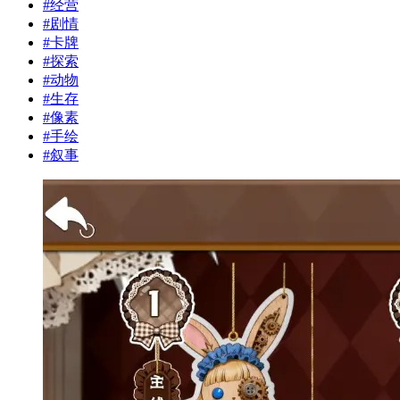
#
经营
#
剧情
#
卡牌
#
探索
#
动物
#
生存
#
像素
#
手绘
#
叙事