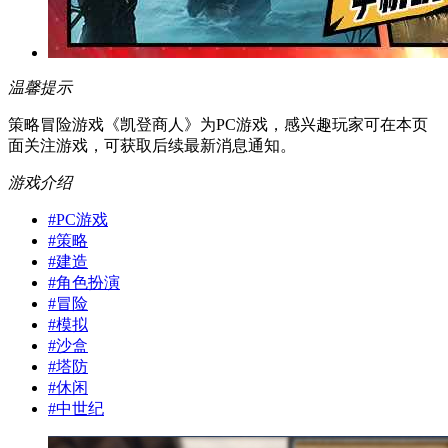
温馨提示
策略冒险游戏《凯登商人》为PC游戏，感兴趣玩家可在本页
面关注游戏，可获取后续最新消息通知。
游戏介绍
#
PC游戏
#
策略
#
建造
#
角色扮演
#
冒险
#
模拟
#
沙盒
#
塔防
#
休闲
#
中世纪