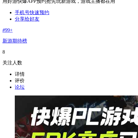
用好游快爆APP预约抢先玩新游戏，游戏主播都在用
手机号快速预约
分享给好友
#
99+
新游期待榜
8
关注人数
详情
评价
论坛