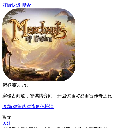
好游快爆
搜索
凯登商人-PC
穿梭古商道，智谋博弈间，开启惊险贸易财富传奇之旅
PC游戏
策略
建造
角色扮演
暂无
关注